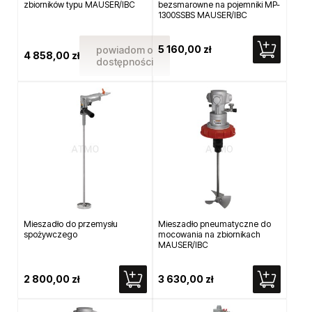
zbiorników typu MAUSER/IBC
bezsmarowne na pojemniki MP-
1300SSBS MAUSER/IBC
5 160,00 zł
powiadom o
4 858,00 zł
dostępności
Mieszadło do przemysłu
Mieszadło pneumatyczne do
spożywczego
mocowania na zbiornikach
MAUSER/IBC
2 800,00 zł
3 630,00 zł