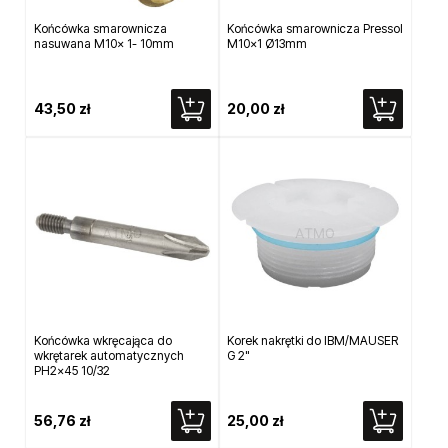
Końcówka smarownicza
Końcówka smarownicza Pressol
nasuwana M10x 1- 10mm
M10x1 Ø13mm
43,50 zł
20,00 zł
Końcówka wkręcająca do
Korek nakrętki do IBM/MAUSER
wkrętarek automatycznych
G 2"
PH2x45 10/32
56,76 zł
25,00 zł