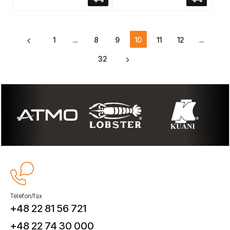
1
...
8
9
10
11
12
...
32
Telefon/fax
+48 22 81 56 721
+48 22 74 30 000