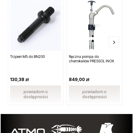
Ostrze do plastiku (odcinania nadlewek) o grubości max 6,5mm
(twardy plastik).
Inni klienci kupili również...
Trzpień M5 do BN200
Ręczna pompa do
Zs
chemikaliów PRESSOL INOX
14
130,38 zł
849,00 zł
1 