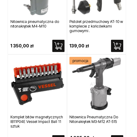
Nitownica pneumatyczna do
Pistolet przedmuchowy AT-10 w
nitonakrętek M4-M10
komplecie z końcówkami
gumowymi .
1 350,00 zł
139,00 zł
promocja
Komplet bitów magnetycznych
Nitownica Pneumatyczna Do
IB11P04E Vessel Impact Ball 11
Nitonakrętek M3-M12 AT-515
sztuk