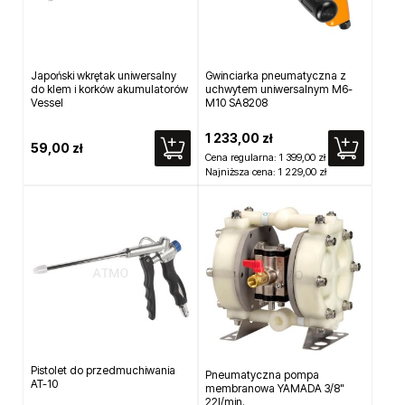
Japoński wkrętak uniwersalny
Gwinciarka pneumatyczna z
do klem i korków akumulatorów
uchwytem uniwersalnym M6-
Vessel
M10 SA8208
1 233,00 zł
59,00 zł
Cena regularna:
1 399,00 zł
Najniższa cena:
1 229,00 zł
Pistolet do przedmuchiwania
Pneumatyczna pompa
AT-10
membranowa YAMADA 3/8"
22l/min.