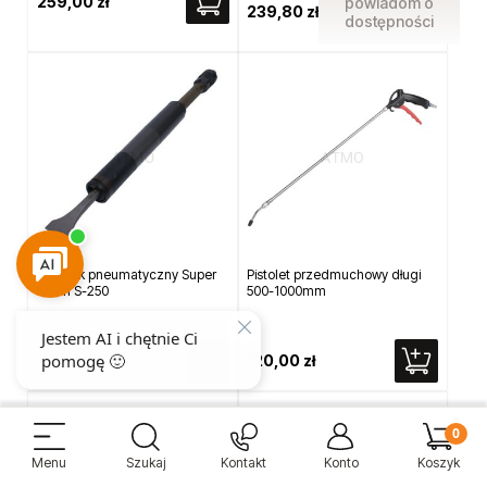
259,00 zł
powiadom o
239,80 zł
dostępności
Skrobak pneumatyczny Super
Pistolet przedmuchowy długi
Kelen S-250
500-1000mm
2 725,00 zł
120,00 zł