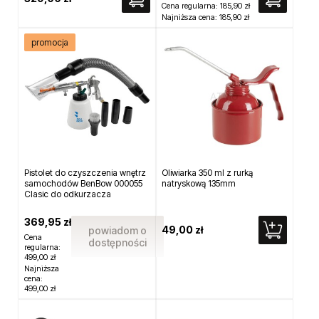
Cena regularna:
185,90 zł
Najniższa cena:
185,90 zł
promocja
Pistolet do czyszczenia wnętrz
Oliwiarka 350 ml z rurką
samochodów BenBow 000055
natryskową 135mm
Clasic do odkurzacza
369,95 zł
49,00 zł
powiadom o
Cena
dostępności
regularna:
499,00 zł
Najniższa
cena:
499,00 zł