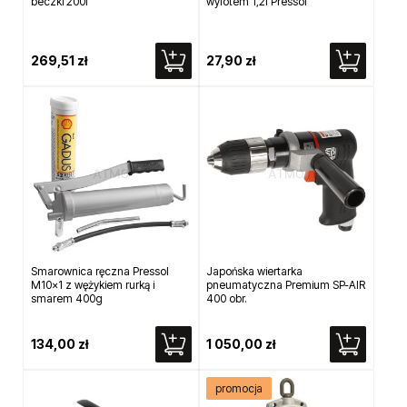
beczki 200l
wylotem 1,2l Pressol
269,51 zł
27,90 zł
Smarownica ręczna Pressol
Japońska wiertarka
M10x1 z wężykiem rurką i
pneumatyczna Premium SP-AIR
smarem 400g
400 obr.
134,00 zł
1 050,00 zł
promocja