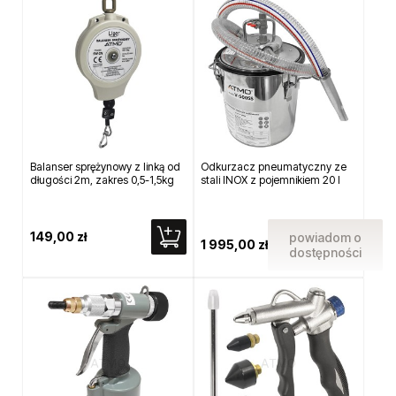
Balanser sprężynowy z linką od
Odkurzacz pneumatyczny ze
długości 2m, zakres 0,5-1,5kg
stali INOX z pojemnikiem 20 l
149,00 zł
powiadom o
1 995,00 zł
dostępności