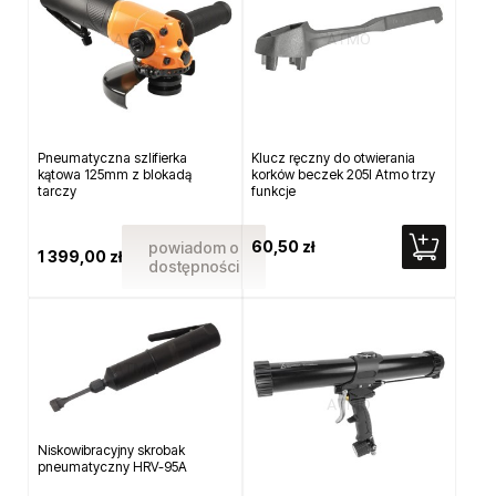
Pneumatyczna szlifierka
Klucz ręczny do otwierania
kątowa 125mm z blokadą
korków beczek 205l Atmo trzy
tarczy
funkcje
60,50 zł
powiadom o
1 399,00 zł
dostępności
Niskowibracyjny skrobak
pneumatyczny HRV-95A