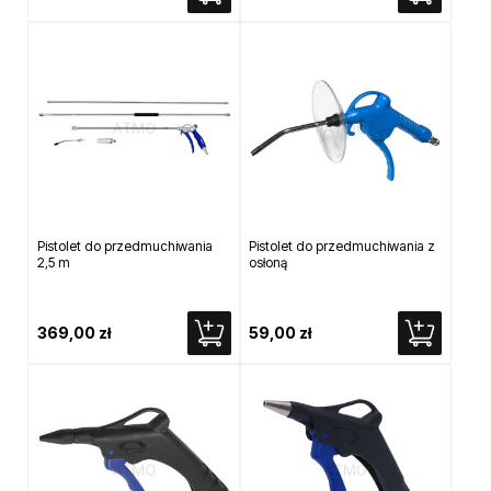
Pistolet do przedmuchiwania
Pistolet do przedmuchiwania z
2,5 m
osłoną
369,00 zł
59,00 zł