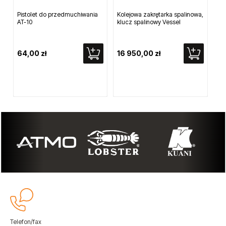
Pistolet do przedmuchiwania
Kolejowa zakrętarka spalinowa,
Rę
AT-10
klucz spalinowy Vessel
64,00 zł
16 950,00 zł
13