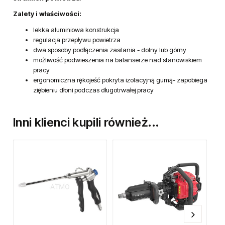
Pistolet do przedmuchiwania
wyposażony w
dyszę rozpraszającą strumień powietrza.
Szczególnie polecany
do oczyszczania precyzyjnych
elementów w trudno dostępnych i nietypowych
miejscach
.
Generuje delikatny, rozproszony a jednocześnie
skuteczny
strumień powietrza
.
Zalety i właściwości:
lekka aluminiowa konstrukcja
regulacja przepływu powietrza
dwa sposoby podłączenia zasilania - dolny lub górny
możliwość podwieszenia na balanserze nad stanowiskiem
pracy
ergonomiczna rękojeść pokryta izolacyjną gumą- zapobiega
ziębieniu dłoni podczas długotrwałej pracy
Inni klienci kupili również...