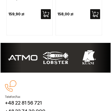
159,90 zł
158,00 zł
51
Telefon/fax
+48 22 81 56 721