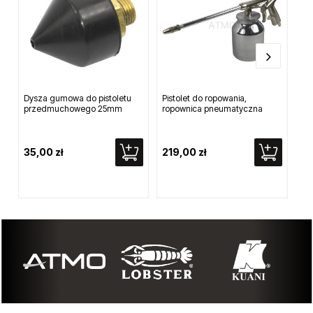
Dysza gumowa do pistoletu
Pistolet do ropowania,
Dłu
przedmuchowego 25mm
ropownica pneumatyczna
pr
35,00 zł
219,00 zł
22