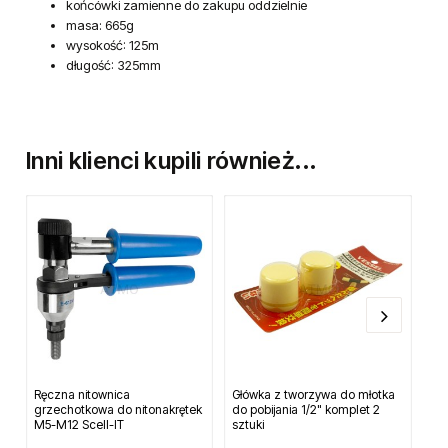
końcówki zamienne do zakupu oddzielnie
masa: 665g
wysokość: 125m
długość: 325mm
Inni klienci kupili również...
Ręczna nitownica
Główka z tworzywa do młotka
Rę
grzechotkowa do nitonakrętek
do pobijania 1/2" komplet 2
sm
M5-M12 Scell-IT
sztuki
20