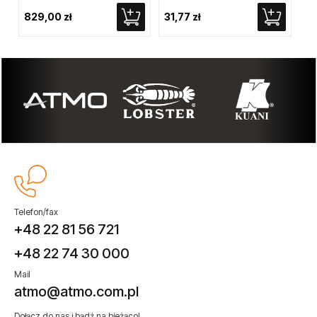
829,00 zł
31,77 zł
69
Telefon/fax
+48 22 81 56 721
+48 22 74 30 000
Mail
atmo@atmo.com.pl
Dołącz do nas i bądź na bieżąco!