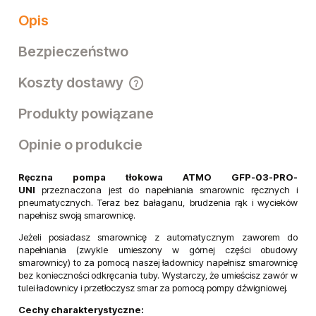
Opis
Bezpieczeństwo
Koszty dostawy
Cena nie zawiera ewentualnych kosztów płatności
Produkty powiązane
Opinie o produkcie
Ręczna pompa tłokowa ATMO GFP-03-PRO-
UNI
przeznaczona jest do napełniania smarownic ręcznych i
pneumatycznych. Teraz bez bałaganu, brudzenia rąk i wycieków
napełnisz swoją smarownicę.
Jeżeli posiadasz smarownicę z automatycznym zaworem do
napełniania (zwykle umieszony w górnej części obudowy
smarownicy) to za pomocą naszej ładownicy napełnisz smarownicę
bez konieczności odkręcania tuby. Wystarczy, że umieścisz zawór w
tulei ładownicy i przetłoczysz smar za pomocą pompy dźwigniowej.
Cechy charakterystyczne: