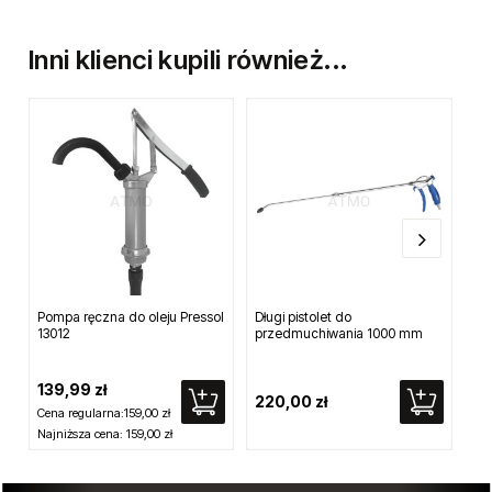
Inni klienci kupili również...
Pompa ręczna do oleju Pressol
Długi pistolet do
Rę
13012
przedmuchiwania 1000 mm
sm
20
139,99 zł
220,00 zł
69
Cena regularna:
159,00 zł
Najniższa cena:
159,00 zł