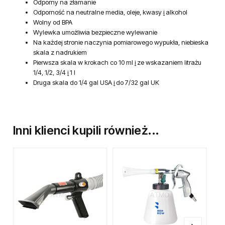
Odporny na złamanie
Odporność na neutralne media, oleje, kwasy
i
alkohol
Wolny od BPA
Wylewka umożliwia bezpieczne wylewanie
Na każdej stronie naczynia pomiarowego wypukła, niebieska
skala z nadrukiem
Pierwsza skala w krokach co 10 ml
i
ze wskazaniem litrażu
1/4, 1/2, 3/4
i
1 l
Druga skala do 1/4 gal USA
i
do 7/32 gal UK
Inni klienci kupili również...