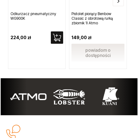
Odkurzacz pneumatyczny
Pistolet piorący Benbow
Pr
WG900K
Classic z obrotową rurką
rę
zbiornik 1l Atmo
224,00 zł
149,00 zł
17
powiadom o
dostępności