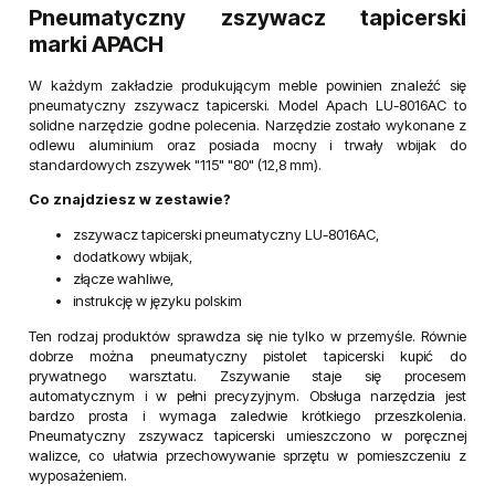
Pneumatyczny zszywacz tapicerski
marki APACH
W każdym zakładzie produkującym meble powinien znaleźć się
pneumatyczny zszywacz tapicerski. Model Apach LU-8016AC to
solidne narzędzie godne polecenia. Narzędzie zostało wykonane z
odlewu aluminium oraz posiada mocny i trwały wbijak do
standardowych zszywek "115" "80" (12,8 mm).
Co znajdziesz w zestawie?
zszywacz tapicerski pneumatyczny LU-8016AC,
dodatkowy wbijak,
złącze wahliwe,
instrukcję w języku polskim
Ten rodzaj produktów sprawdza się nie tylko w przemyśle. Równie
dobrze można pneumatyczny pistolet tapicerski kupić do
prywatnego warsztatu. Zszywanie staje się procesem
automatycznym i w pełni precyzyjnym. Obsługa narzędzia jest
bardzo prosta i wymaga zaledwie krótkiego przeszkolenia.
Pneumatyczny zszywacz tapicerski umieszczono w poręcznej
walizce, co ułatwia przechowywanie sprzętu w pomieszczeniu z
wyposażeniem.