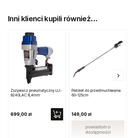
Inni klienci kupili również...
Zszywacz pneumatyczny LU-
Pistolet do przedmuchiwania
Sz
9240LAC 8,4mm
60-125cm
16
699,00 zł
149,00 zł
48
powiadom o
dostępności