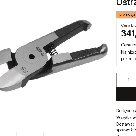
Ostr
promocja
Cena bru
341
Cena r
Najniżs
przed o
Dostępnoś
Wysyłka w
Dostawa:
sprawdź f