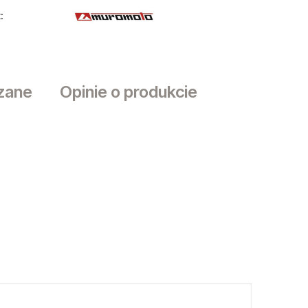
Cena nie zawiera ewentualnych kosztów
:
płatności
zane
Opinie o produkcie
sztów