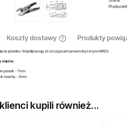
Ocena:
Producent
Koszty dostawy
Produkty powią
cięcia plastiku. Współpracują ze szczypcami pneumatycznymi MR20.
Cena nie zawiera ewentualnych ko
płatności
 cięcia:
ki plastik - 7mm
tik twardy - 5mm
 klienci kupili również...