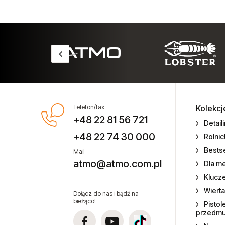
Przecinarki pneumatyczne
Silniki pneumatyczne
Silniki pneumatyczne GAST
Szczypce pneumatyczne
Ostrza do szczypiec
Telefon/fax
Kolekcj
+48 22 81 56 721
Detail
Skrobaki pneumatyczne
+48 22 74 30 000
Rolni
Bestse
Smarownice i olejarki
Mail
atmo@atmo.com.pl
Dla m
Szlifierki kątowe
Klucz
Wierta
Dołącz do nas i bądź na
Szlifierki liniowe
bieżąco!
Pistol
przedm
Szlifierki oscylacyjne