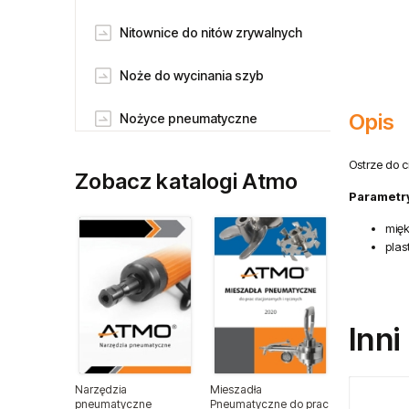
Nitownice do nitów zrywalnych
Noże do wycinania szyb
Opis
Nożyce pneumatyczne
Odkurzacze pneumatyczne
Ostrze do 
Zobacz katalogi Atmo
Parametry
Piaskarki pneumatczne
mięk
plas
Pilnikarki pneumatyczne
Pneumatyczne klucze udarowe
Inni
Pneumatyczne klucze
zapadkowe
Narzędzia
Mieszadła
Pneumatyczne pisaki grawerskie
pneumatyczne
Pneumatyczne do prac