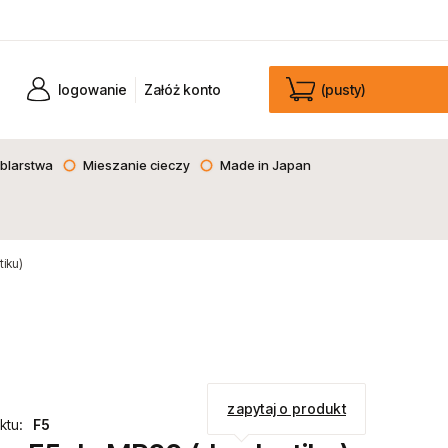
logowanie
Załóż konto
(pusty)
blarstwa
Mieszanie cieczy
Made in Japan
tiku)
zapytaj o produkt
ktu:
F5