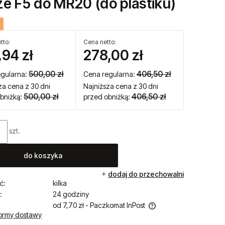
ze F5 do MR20 (do plastiku)
tto:
Cena netto:
,94 zł
278,00 zł
500,00 zł
406,50 zł
egularna:
Cena regularna:
za cena z 30 dni
Najniższa cena z 30 dni
500,00 zł
406,50 zł
bniżką:
przed obniżką:
szt.
do koszyka
dodaj do przechowalni
ć:
kilka
:
24 godziny
od 7,70 zł
- Paczkomat InPost
ormy dostawy