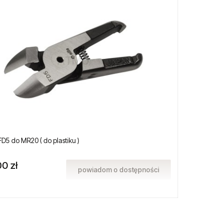
FD5 do MR20 ( do plastiku )
Balans
0 zł
440,
powiadom o dostępności