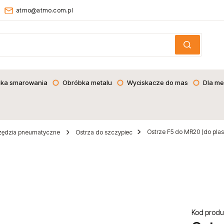
atmo@atmo.com.pl
ika smarowania
Obróbka metalu
Wyciskacze do mas
Dla me
Ostrze F5 do MR20 (do plas
zędzia pneumatyczne
Ostrza do szczypiec
Kod produ