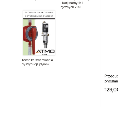
stacjonarnych i
ręcznych 2020
Pistolety lakiernicze
Pistolety lakiernicze BenBow
Pistolety natryskowe
Pistolety do pompowania kół
Pistolety do przedmuchiwania
Technika smarowania i
dystrybucja płynów
Polerki pneumatyczne
Przegub
pneuma
Pompy pneumatyczne
129,0
Spożywcze pompy membranowe
FDA
Pompy membranowe