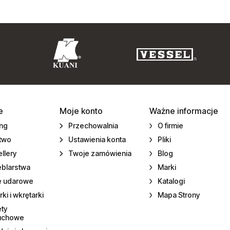
e
Moje konto
Ważne informacje
ing
Przechowalnia
O firmie
ctwo
Ustawienia konta
Pliki
llery
Twoje zamówienia
Blog
eblarstwa
Marki
e udarowe
Katalogi
rki i wkrętarki
Mapa Strony
ety
uchowe