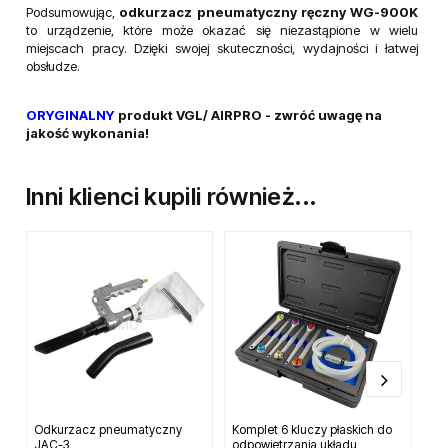
Podsumowując,
odkurzacz pneumatyczny ręczny WG-900K
to urządzenie, które może okazać się niezastąpione w wielu
miejscach pracy. Dzięki swojej skuteczności, wydajności i łatwej
obsłudze.
ORYGINALNY
produkt VGL/ AIRPRO - zwróć uwagę na
jakość wykonania!
Inni klienci kupili również...
Odkurzacz pneumatyczny
Komplet 6 kluczy płaskich do
Ol
JAC-3
odpowietrzania układu
Pre