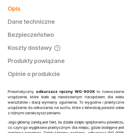
Opis
Dane techniczne
Bezpieczeństwo
Koszty dostawy
Cena nie zawiera ewentualnych kosztów płatności
Produkty powiązane
Opinie o produkcie
Pneumatyczny
odkurzacz ręczny WG-900K
to nowoczesne
urządzenie, które stało się nieodzownym narzędziem dla wielu
warsztatów i stacji wymiany ogumienia. To wygodne i praktyczne
urządzenie do odkurzania na sucho, które z łatwością poradzi sobie
z różnymi zanieczyszczeniami.
Jego główną zaletą jest fakt, że działa dzięki sprężonemu powietrzu,
co czyni go wyjątkowo praktycznym dla miejsc, gdzie dostępne jest
sprężone powietrze. Dzięki takiemu zasilaniu, odkurzacz WG-900K