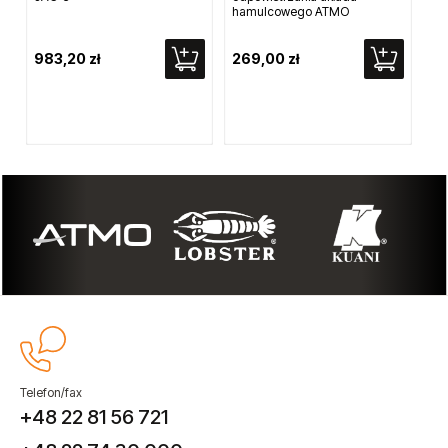
hamulcowego ATMO
983,20 zł
269,00 zł
89
Telefon/fax
+48 22 81 56 721