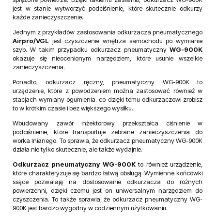
jest w stanie wytworzyć podciśnienie, które skutecznie odkurzy
każde zanieczyszczenie.
Jednym z przykładów zastosowania odkurzacza pneumatycznego
Airpro/VGL
jest czyszczenie wnętrza samochodu po wymianie
szyb. W takim przypadku odkurzacz pneumatyczny
WG-900K
okazuje się nieocenionym narzędziem, które usunie wszelkie
zanieczyszczenia.
Ponadto, odkurzacz ręczny, pneumatyczny WG-900K to
urządzenie, które z powodzeniem można zastosować również w
stacjach wymiany ogumienia. co dzięki temu odkurzaczowi zrobisz
to w krótkim czasie i bez większego wysiłku.
Wbudowany zawór inżektorowy przekształca ciśnienie w
podciśnienie, które transportuje zebrane zanieczyszczenia do
worka lnianego. To sprawia, że odkurzacz pneumatyczny WG-900K
działa nie tylko skutecznie, ale także wydajnie.
Odkurzacz pneumatyczny WG-900K
to również urządzenie,
które charakteryzuje się bardzo łatwą obsługą. Wymienne końcówki
ssące pozwalają na dostosowanie odkurzacza do różnych
powierzchni, dzięki czemu jest on uniwersalnym narzędziem do
czyszczenia. To także sprawia, że odkurzacz pneumatyczny WG-
900K jest bardzo wygodny w codziennym użytkowaniu.