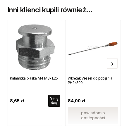
Inni klienci kupili również...
Kalamitka płaska M4 M8x1,25
Wkrętak Vessel do pobijania
St
PH2x300
ha
8,65 zł
84,00 zł
25
powiadom o
dostępności