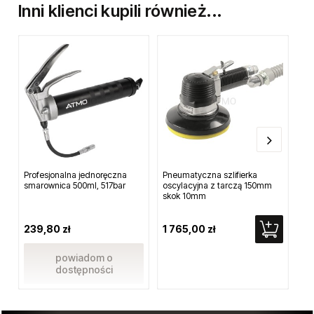
Inni klienci kupili również...
Profesjonalna jednoręczna
Pneumatyczna szlifierka
Ko
smarownica 500ml, 517bar
oscylacyjna z tarczą 150mm
1.0
skok 10mm
239,80 zł
1 765,00 zł
21
powiadom o
dostępności