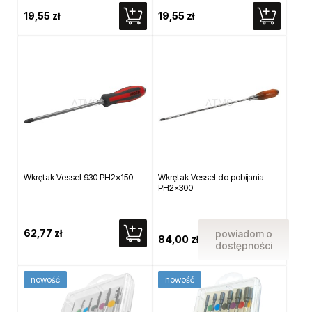
19,55 zł
19,55 zł
Wkrętak Vessel 930 PH2x150
Wkrętak Vessel do pobijania
PH2x300
62,77 zł
powiadom o
84,00 zł
dostępności
nowość
nowość