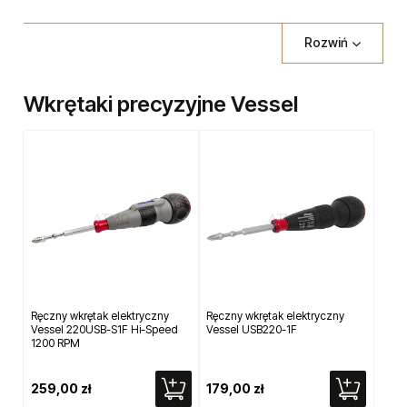
całym świecie.
W tej kategorii prezentujemy precyzyjne wkrętaki ręczne Vessel.
Rozwiń
Wkrętaki te posiadają obrotową końcówkę rękojeści oraz każdy typ
wkrętakach oznaczony jest innym kolorem.
Wkrętaki precyzyjne Vessel
Ręczny wkrętak elektryczny
Ręczny wkrętak elektryczny
Vessel 220USB-S1F Hi-Speed
Vessel USB220-1F
1200 RPM
259,00 zł
179,00 zł