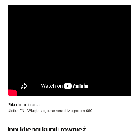
Pliki do pobrania:
Ulotka EN - Wkrętaki ręczne Vessel Megadora 980
Inni klienci kupili również...