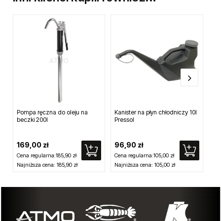
Pompa ręczna do oleju na
Kanister na płyn chłodniczy 10l
Sz
beczki 200l
Pressol
do 
pn
op
169,00 zł
96,90 zł
8,
Cena regularna:
185,90 zł
Cena regularna:
105,00 zł
Najniższa cena:
185,90 zł
Najniższa cena:
105,00 zł