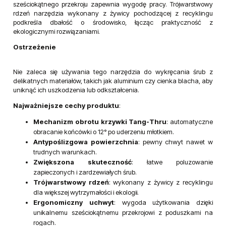
sześciokątnego przekroju zapewnia wygodę pracy. Trójwarstwowy
rdzeń narzędzia wykonany z żywicy pochodzącej z recyklingu
podkreśla dbałość o środowisko, łącząc praktyczność z
ekologicznymi rozwiązaniami.
Ostrzeżenie
Nie zaleca się używania tego narzędzia do wykręcania śrub z
delikatnych materiałów, takich jak aluminium czy cienka blacha, aby
uniknąć ich uszkodzenia lub odkształcenia.
Najważniejsze cechy produktu
:
Mechanizm obrotu krzywki Tang-Thru
: automatyczne
obracanie końcówki o 12° po uderzeniu młotkiem.
Antypoślizgowa powierzchnia
: pewny chwyt nawet w
trudnych warunkach.
Zwiększona skuteczność
: łatwe poluzowanie
zapieczonych i zardzewiałych śrub.
Trójwarstwowy rdzeń
: wykonany z żywicy z recyklingu
dla większej wytrzymałości i ekologii.
Ergonomiczny uchwyt
: wygoda użytkowania dzięki
unikalnemu sześciokątnemu przekrojowi z poduszkami na
rogach.