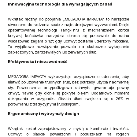
Innowacyjna technologia dla wymagających zadań
Wkrętak ręczny do pobijania „MEGADORA IMPACTA” to narzędzie
stworzone do radzenia sobie z najtrudniejszymi wyzwaniami. Dzięki
opatentowanej technologii Tang-Thru z mechanizmem obrotu
krzywki, końcówka narzędzia obraca się przeciwnie do ruchu
wskazówek zegara o 12°, gdy uchwyt zostanie uderzony młotkiem.
To wyjątkowe rozwiązanie pozwala na skuteczne wykręcanie
zapieczonych, zardzewiałych lub zerwanych śrub.
Efektywność i niezawodność
MEGADORA IMPACTA wykorzystuje przyspieszenie uderzenia, aby
ułatwić poluzowanie trudnych śrub, bez potrzeby użycia nadmiernej
siły. Powierzchnia antypoślizgowa uchwytu gwarantuje pewny
chwyt, nawet gdy dłonie są pokryte olejem. Dodatkowo, moment
dokręcania w przypadku śliskich dłoni zwiększa się o 26% w
porównaniu z tradycyjnymi śrubokrętami.
Ergonomiczny i wytrzymały design
Wkrętak został zaprojektowany z myślą o komforcie i trwałości.
Uchwyt o płaskiej powierzchni i poduszkach na rogach