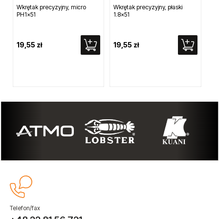
Wkrętak precyzyjny, micro
Wkrętak precyzyjny, płaski
Wi
PH1x51
1.8x51
pn
19,55 zł
19,55 zł
56
Telefon/fax