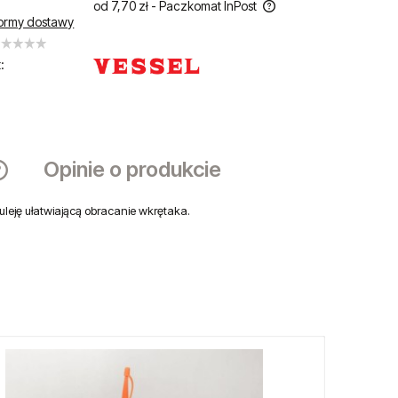
od 7,70 zł
- Paczkomat InPost
ormy dostawy
Cena nie zawiera ewentualnych kosztów
płatności
:
Opinie o produkcie
uleję ułatwiającą obracanie wkrętaka.
Cena nie zawiera ewentualnych kosztów
płatności