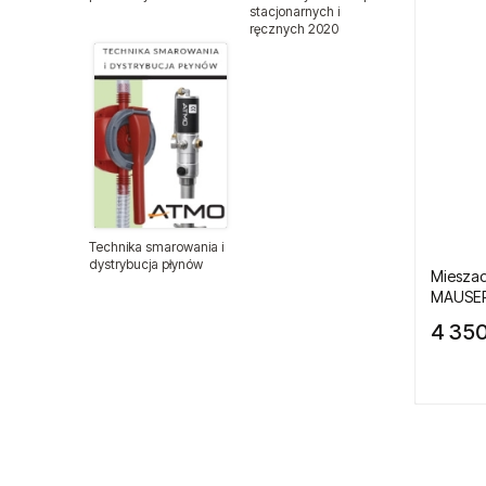
stacjonarnych i
ręcznych 2020
Wiertła trepanacyjne
Wkrętaki precyzyjne Vessel
Zestawy bitów wkrętakowych
Wyprzedaże
Akcesoria do narzędzi
Technika smarowania i
dystrybucja płynów
Mieszad
Armatura do pneumatyki
MAUSER/
4 350
Balansery sprężynowe
Balansery Atmo
Balansery Endo