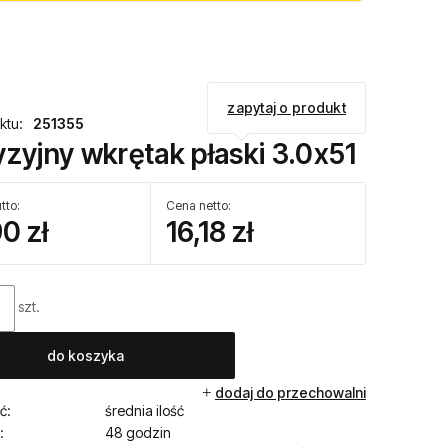
zapytaj o produkt
ktu:
251355
yzyjny wkrętak płaski 3.0x51
tto:
Cena netto:
0 zł
16,18 zł
szt.
do koszyka
dodaj do przechowalni
ć:
średnia ilość
:
48 godzin