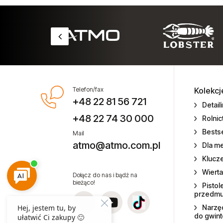
Chemia warsztatowa CX80
Chemia warsztatowa
Części zamienne do narzędzi
Elektronarzędzia
Telefon/fax
Kolekcj
+48 22 81 56 721
Mieszadła elektryczne
Detail
+48 22 74 30 000
Rolni
Miniaturowe narzędzia
Bestse
pneumatyczne
Mail
atmo@atmo.com.pl
Dla m
Narzędzia gospodarstw rolnych
Klucz
Wierta
Dołącz do nas i bądź na
Narzędzia dla przemysłu lotniczego
bieżąco!
Pistol
przedm
Narzędzia dla lakierników
Narzęd
do gwin