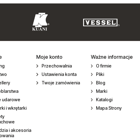
e
Moje konto
Ważne informacje
ing
Przechowalnia
O firmie
ctwo
Ustawienia konta
Pliki
llery
Twoje zamówienia
Blog
eblarstwa
Marki
e udarowe
Katalogi
rki i wkrętarki
Mapa Strony
ety
uchowe
zia i akcesoria
towania