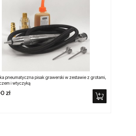
a pneumatyczna pisak grawerski w zestawie z grotami,
Sześci
czem i wtyczyką
kwadra
0 zł
249,0
Cena re
Najniżs