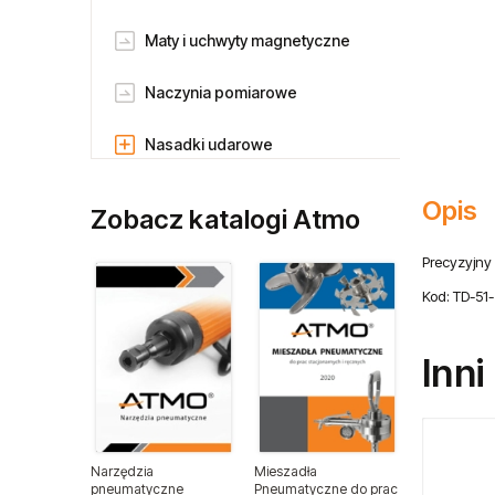
Maty i uchwyty magnetyczne
Naczynia pomiarowe
Nasadki udarowe
Nitownice ręczne
Opis
Zobacz katalogi Atmo
Pompy ręczne
Precyzyjny 
Kod: TD-51-
Rozpylacze
Smarownice i olejarki
Inni
Sekatory i nożyce Merry
Muromoto
Narzędzia
Mieszadła
Szczypce i nożyce
pneumatyczne
Pneumatyczne do prac