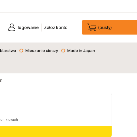
logowanie
Załóż konto
(pusty)
blarstwa
Mieszanie cieczy
Made in Japan
51