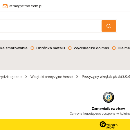
atmo@atmo.com.pl
ika smarowania
Obróbka metalu
Wyciskacze do mas
Dla me
Precyzyjny wkrętak płaski 3.0x
zędzia ręczne
Wkrętaki precyzyjne Vessel