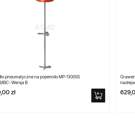
ło pneumatyczne na pojemniki MP-1300SS
Grawerk
IBC- Wersja B
naoleja
,00 zł
629,0