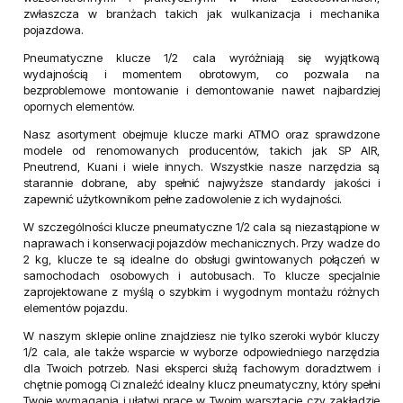
zwłaszcza w branżach takich jak wulkanizacja i mechanika
pojazdowa.
Pneumatyczne klucze 1/2 cala wyróżniają się wyjątkową
wydajnością i momentem obrotowym, co pozwala na
bezproblemowe montowanie i demontowanie nawet najbardziej
opornych elementów.
Nasz asortyment obejmuje klucze marki ATMO oraz sprawdzone
modele od renomowanych producentów, takich jak SP AIR,
Pneutrend, Kuani i wiele innych. Wszystkie nasze narzędzia są
starannie dobrane, aby spełnić najwyższe standardy jakości i
zapewnić użytkownikom pełne zadowolenie z ich wydajności.
W szczególności klucze pneumatyczne 1/2 cala są niezastąpione w
naprawach i konserwacji pojazdów mechanicznych. Przy wadze do
2 kg, klucze te są idealne do obsługi gwintowanych połączeń w
samochodach osobowych i autobusach. To klucze specjalnie
zaprojektowane z myślą o szybkim i wygodnym montażu różnych
elementów pojazdu.
W naszym sklepie online znajdziesz nie tylko szeroki wybór kluczy
1/2 cala, ale także wsparcie w wyborze odpowiedniego narzędzia
dla Twoich potrzeb. Nasi eksperci służą fachowym doradztwem i
chętnie pomogą Ci znaleźć idealny klucz pneumatyczny, który spełni
Twoje wymagania i ułatwi pracę w Twoim warsztacie czy zakładzie