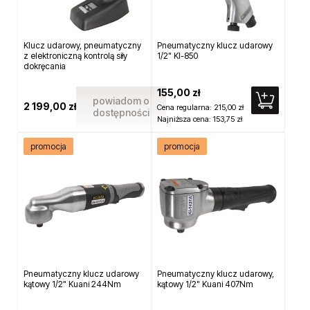
Klucz udarowy, pneumatyczny
Pneumatyczny klucz udarowy
z elektroniczną kontrolą siły
1/2" KI-850
dokręcania
155,00 zł
powiadom o
2 199,00 zł
Cena regularna:
215,00 zł
dostępności
Najniższa cena:
153,75 zł
promocja
promocja
Pneumatyczny klucz udarowy
Pneumatyczny klucz udarowy,
kątowy 1/2" Kuani 244Nm
kątowy 1/2" Kuani 407Nm