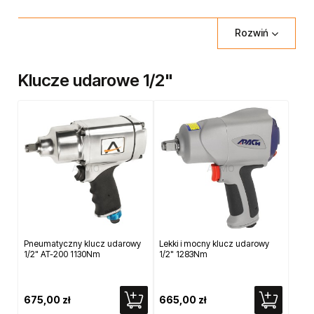
i mechaniki pojazdowej. Wśród kluczy 1/2" również klucze typowo
montażowe.
Rozwiń
Oferujemy
klucze Atmo
, a także innych dobrych marek, w tym
SP
AIR, Pneutrend, Kuani
i innych. Zamów
klucz pneumatyczny
,
który spełni wszystkie twoje wymagania. W razie potrzeby, służymy
Klucze udarowe 1/2"
fachowym doradztwem.
Pneumatyczny klucz udarowy
Lekki i mocny klucz udarowy
1/2" AT-200 1130Nm
1/2" 1283Nm
675,00 zł
665,00 zł