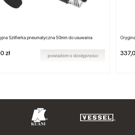
yjna Szlifierka pneumatyczna 50mm do usuwania
Orygina
0 zł
337,0
powiadom o dostępności