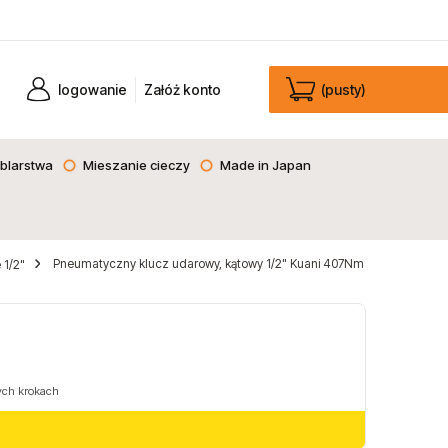
logowanie
Załóż konto
(pusty)
blarstwa
Mieszanie cieczy
Made in Japan
Pneumatyczny klucz udarowy, kątowy 1/2" Kuani 407Nm
 1/2"