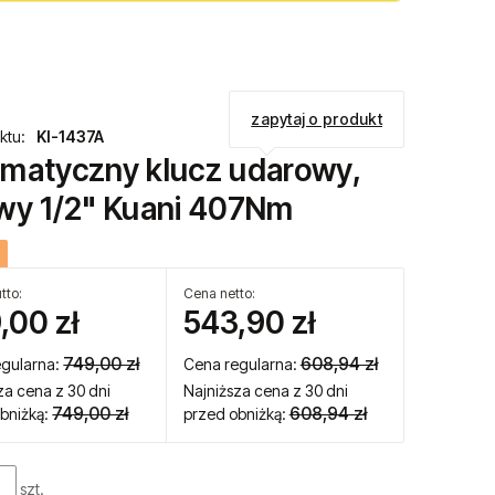
zapytaj o produkt
ktu:
KI-1437A
matyczny klucz udarowy,
wy 1/2" Kuani 407Nm
tto:
Cena netto:
,00 zł
543,90 zł
749,00 zł
608,94 zł
egularna:
Cena regularna:
za cena z 30 dni
Najniższa cena z 30 dni
749,00 zł
608,94 zł
bniżką:
przed obniżką:
szt.