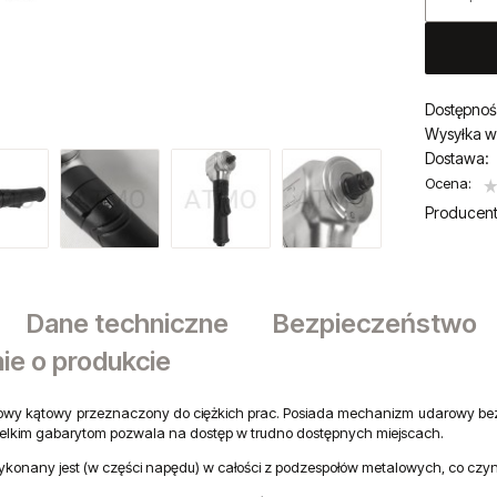
Dostępnoś
Wysyłka w
Dostawa:
Ocena:
Cena nie zaw
Producent
płatności
Dane techniczne
Bezpieczeństwo
ie o produkcie
owy kątowy przeznaczony do ciężkich prac. Posiada mechanizm udarowy bez 
wielkim gabarytom pozwala na dostęp w trudno dostępnych miejscach.
ykonany jest (w części napędu) w całości z podzespołów metalowych, co czy