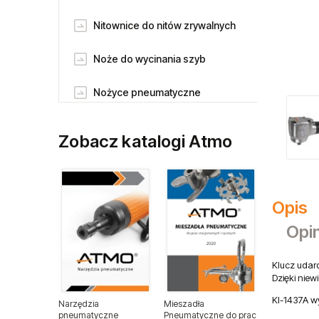
Nitownice do nitów zrywalnych
Noże do wycinania szyb
Nożyce pneumatyczne
Odkurzacze pneumatyczne
Zobacz katalogi Atmo
Piaskarki pneumatczne
Pilnikarki pneumatyczne
Opis
Pneumatyczne klucze udarowe
Opin
Klucze udarowe 1/4"
Klucz udar
Dzięki nie
Klucze udarowe 3/8"
KI-1437A w
Narzędzia
Mieszadła
pneumatyczne
Pneumatyczne do prac