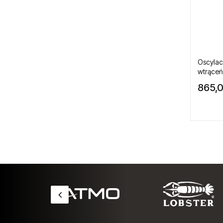
Pistolety do pompowania kół
Pistolety do przedmuchiwania
Polerki pneumatyczne
Oscylac
wtrąceń
Pompy pneumatyczne
865,0
Spożywcze pompy membranowe
FDA
Pompy membranowe
Przecinarki pneumatyczne
Silniki pneumatyczne
Silniki pneumatyczne GAST
Szczypce pneumatyczne