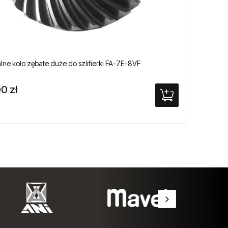
lne koło zębate duże do szlifierki FA-7E-8VF
Pistole
0 zł
665,0