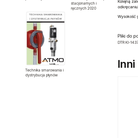
Kolejną za
Klucze udarowe 1/2"
stacjonarnych i
odkręcaniu)
ręcznych 2020
Wysokość g
Klucze udarowe 3/4"
Klucze udarowe 1"
Pliki do p
DTR KI-143
Klucze udarowe 1 1/2"
Inni
Pneumatyczne klucze
zapadkowe
Technika smarowania i
dystrybucja płynów
Pneumatyczne pisaki grawerskie
Pistolety lakiernicze
Pistolety lakiernicze BenBow
Pistolety natryskowe