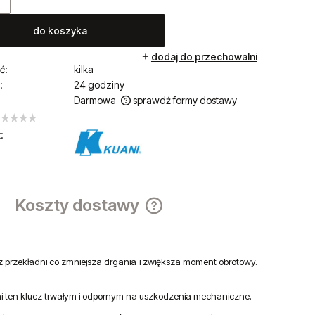
do koszyka
dodaj do przechowalni
ć:
kilka
:
24 godziny
Darmowa
sprawdź formy dostawy
iera ewentualnych kosztów
:
Koszty dostawy
Cena nie zawiera ewentualnych ko
płatności
przekładni co zmniejsza drgania i zwiększa moment obrotowy.
ni ten klucz trwałym i odpornym na uszkodzenia mechaniczne.