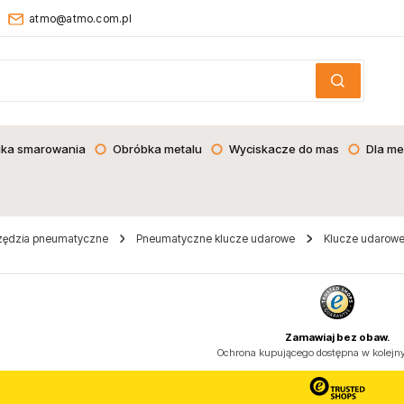
atmo@atmo.com.pl
ika smarowania
Obróbka metalu
Wyciskacze do mas
Dla me
zędzia pneumatyczne
Pneumatyczne klucze udarowe
Klucze udarowe