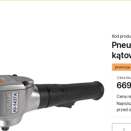
Kod produ
Pneu
kąto
promocja
Cena bru
669
Cena r
Najniżs
przed o