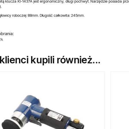
letą klucza KI-1437A jest ergonomiczny, długi pochwyt. Narzędzie posiada pr
.
łowicy roboczej: 88mm. Długość całkowita: 245mm.
obrania:
7A
 klienci kupili również...