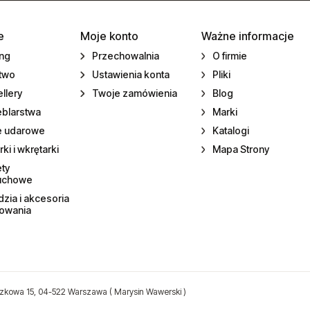
e
Moje konto
Ważne informacje
ing
Przechowalnia
O firmie
ctwo
Ustawienia konta
Pliki
llery
Twoje zamówienia
Blog
eblarstwa
Marki
e udarowe
Katalogi
rki i wkrętarki
Mapa Strony
ety
uchowe
zia i akcesoria
towania
zkowa 15, 04-522 Warszawa ( Marysin Wawerski )