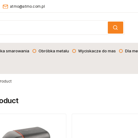
atmo@atmo.com.pl
ika smarowania
Obróbka metalu
Wyciskacze do mas
Dla me
roduct
oduct