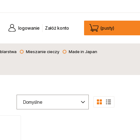
logowanie
Załóż konto
(pusty)
blarstwa
Mieszanie cieczy
Made in Japan