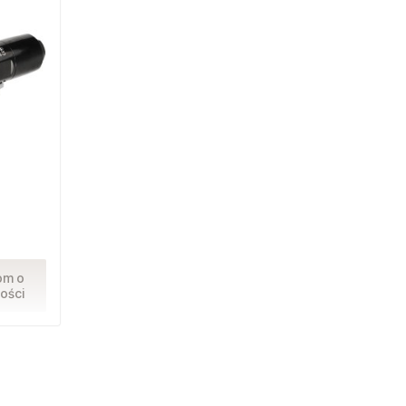
om o
ości