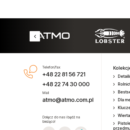
pneumatycznych
Technika smarowania i pompy
Testery momentu siły
Zszywki do zszywaczy
pneumatycznych
Zwijadła przewodów do wody
Telefon/fax
Kolekcj
+48 22 81 56 721
Zwijadła przewodów elektrycznych
Detail
+48 22 74 30 000
Rolni
Zwijadła przewodów powietrza
Bestse
Mail
atmo@atmo.com.pl
Dla m
Zwijadła węży olejowych
Klucz
Wierta
Zwijadła węży smarowania
Dołącz do nas i bądź na
bieżąco!
Pistol
przedm