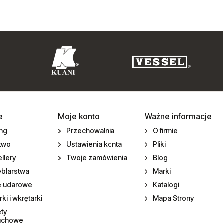
e
Moje konto
Ważne informacje
ing
Przechowalnia
O firmie
ctwo
Ustawienia konta
Pliki
llery
Twoje zamówienia
Blog
eblarstwa
Marki
e udarowe
Katalogi
rki i wkrętarki
Mapa Strony
ety
uchowe