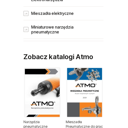
Mieszadła elektryczne
Miniaturowe narzędzia
pneumatyczne
Narzędzia gospodarstw rolnych
Zobacz katalogi Atmo
Narzędzia dla przemysłu lotniczego
Narzędzia dla lakierników
Narzędzia do wulkanizacji
Narzędzia pneumatyczne ATA
Narzędzia ogrodnicze
Narzędzia
Mieszadła
pneumatyczne
Pneumatyczne do prac
Narzędzia spalinowe