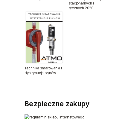
stacjonarnych i
ręcznych 2020
Nitonakrętki
Nity zrywalne
Odzież ochronna
Podajniki nitów
Technika smarowania i
Podajniki śrub i wkrętów
dystrybucja płynów
Przewody ciśnieniowe
Wyprzedaże
Bezpieczne zakupy
Sprzęt medyczny
Sztyfty do sztyfciarek