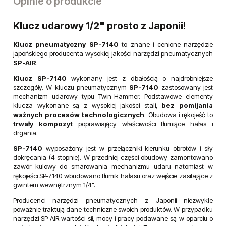
Opinie o produkcie
Klucz udarowy 1/2" prosto z Japonii!
Klucz pneumatyczny SP-7140
to znane i cenione narzędzie
japońskiego producenta wysokiej jakości narzędzi pneumatycznych
SP-AIR
.
Klucz SP-7140
wykonany jest z dbałością o najdrobniejsze
szczegóły. W kluczu pneumatycznym
SP-7140
zastosowany jest
mechanizm udarowy typu Twin-Hammer. Podstawowe elementy
klucza wykonane są z wysokiej jakości stali,
bez pomijania
ważnych procesów technologicznych
. Obudowa i rękojeść to
trwały kompozyt
poprawiający właściwości tłumiące hałas i
drgania.
SP-7140
wyposażony jest w przełączniki kierunku obrotów i siły
dokręcania (4 stopnie). W przedniej części obudowy zamontowano
zawór kulowy do smarowania mechanizmu udaru natomiast w
rękojeści SP-7140 wbudowano tłumik hałasu oraz wejście zasilające z
gwintem wewnętrznym 1/4".
Producenci narzędzi pneumatycznych z Japonii niezwykle
poważnie traktują dane techniczne swoich produktów. W przypadku
narzędzi SP-AIR wartości sił, mocy i pracy podawane są w oparciu o