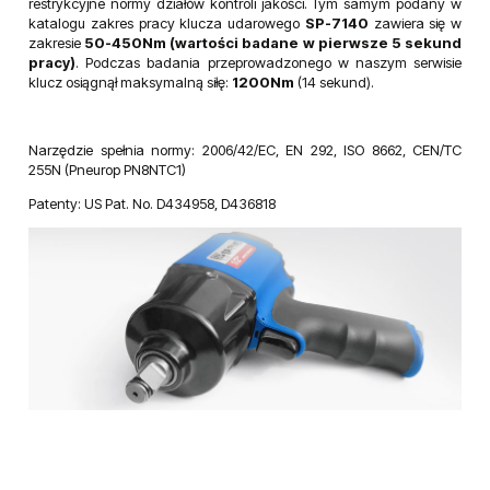
restrykcyjne normy działów kontroli jakości. Tym samym podany w
katalogu zakres pracy klucza udarowego
SP-7140
zawiera się w
zakresie
50-450Nm (wartości badane w pierwsze 5 sekund
pracy)
. Podczas badania przeprowadzonego w naszym serwisie
klucz osiągnął maksymalną siłę:
1200Nm
(14 sekund).
Narzędzie spełnia normy: 2006/42/EC, EN 292, ISO 8662, CEN/TC
255N (Pneurop PN8NTC1)
Patenty: US Pat. No. D434958, D436818