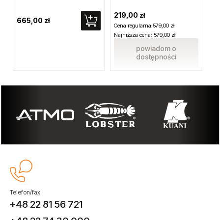
219,00 zł
665,00 zł
59
Cena regularna:
579,00 zł
Najniższa cena:
579,00 zł
powiadom o
dostępności
Telefon/fax
+48 22 81 56 721