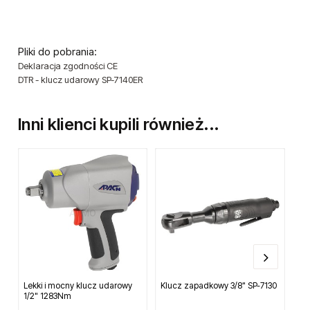
Pliki do pobrania:
Deklaracja zgodności CE
DTR - klucz udarowy SP-7140ER
Inni klienci kupili również...
Lekki i mocny klucz udarowy
Klucz zapadkowy 3/8" SP-7130
Kl
1/2" 1283Nm
77