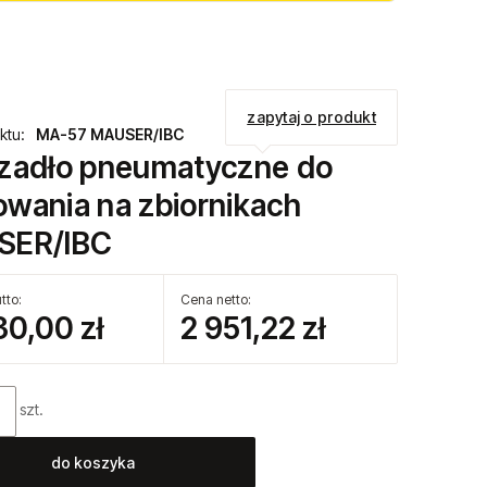
zapytaj o produkt
ktu:
MA-57 MAUSER/IBC
zadło pneumatyczne do
wania na zbiornikach
SER/IBC
tto:
Cena netto:
30,00 zł
2 951,22 zł
szt.
do koszyka