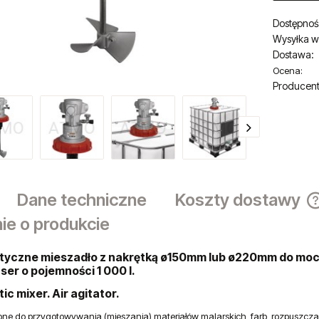
Dostępnoś
Wysyłka w
Dostawa:
Ocena:
Cena nie zaw
Producent
płatności
Dane techniczne
Koszty dostawy
ie o produkcie
yczne mieszadło z nakrętką ø150mm lub ø220mm do mo
er o pojemności 1 000 l.
c mixer. Air agitator.
ne do przygotowywania (mieszania) materiałów malarskich, farb,
rozpuszczal