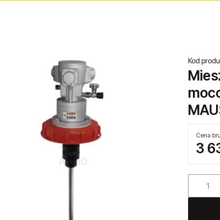
Kod produ
Mies
moco
MAU
Cena bru
3 6