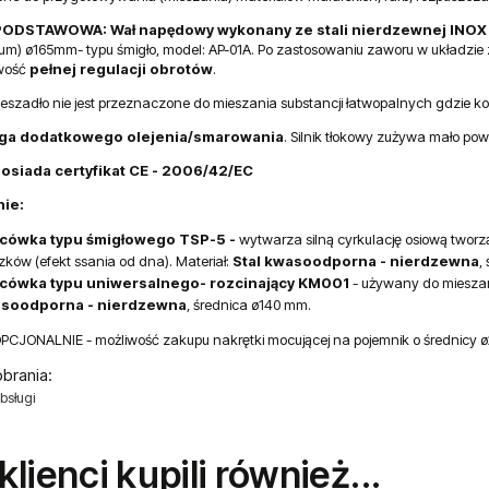
ODSTAWOWA: Wał napędowy wykonany ze stali nierdzewnej INOX 
ium) ø165mm- typu śmigło, model: AP-01A. Po zastosowaniu zaworu w układzie 
iwość
pełnej regulacji obrotów
.
eszadło nie jest przeznaczone do mieszania substancji
łatwopalnych gdzie kon
ga dodatkowego olejenia/smarowania
. Silnik tłokowy zużywa mało pow
osiada certyfikat CE - 2006/42/EC
ie:
cówka typu śmigłowego TSP-5
-
wytwarza silną cyrkulację osiową tworzą
zków (efekt ssania od dna). Materiał:
Stal kwasoodporna - nierdzewna
,
cówka typu uniwersalnego- rozcinający KM001
- używany do mieszania
soodporna - nierdzewna
, średnica ø140 mm.
PCJONALNIE - możliwość zakupu nakrętki mocującej na pojemnik o średnicy ø
obrania:
bsługi
 klienci kupili również...