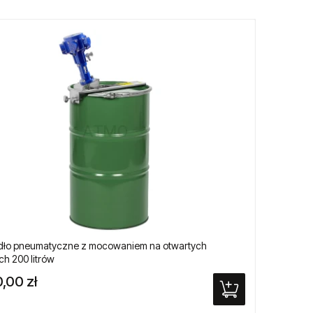
dło pneumatyczne z mocowaniem na otwartych
Pneuma
h 200 litrów
,00 zł
13 52