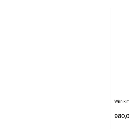
Przecinarki pneumatyczne
Silniki pneumatyczne
Silniki pneumatyczne GAST
Szczypce pneumatyczne
Ostrza do szczypiec
Skrobaki pneumatyczne
Smarownice i olejarki
Szlifierki kątowe
Wirnik 
Szlifierki liniowe
980,0
Szlifierki oscylacyjne