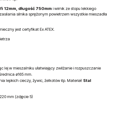
fi 12mm, długość 750mm
i wirnik ze stopu lekkiego
zasilania silnika sprężonym powietrzem wszystkie mieszadła
ieczny jest certyfikat Ex ATEX.
ietrza
c lej w mieszalniku ułatwiający zwilżanie i rozpuszczanie
 średnica ø165 mm.
 lepkich cieczy, żywic, żelkotów itp. Materiał:
Stal
220 mm (zdjęcie 5)