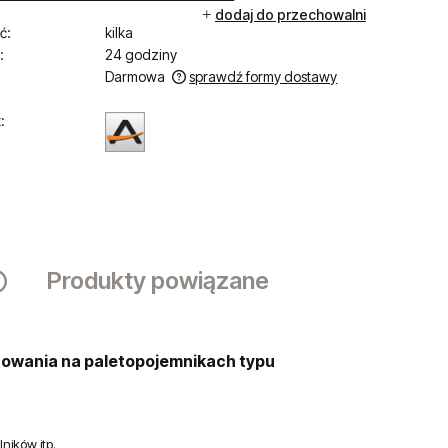
dodaj do przechowalni
ć:
kilka
:
24 godziny
Darmowa
sprawdź formy dostawy
iera ewentualnych kosztów
:
Produkty powiązane
Cena nie zawiera ewentualnych kosztów
płatności
cowania
na paletopojemnikach typu
ników itp.