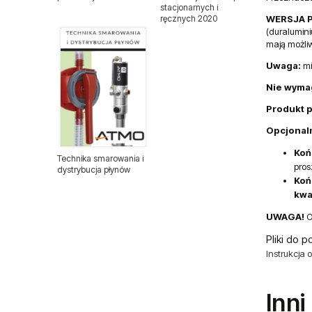
stacjonarnych i
WERSJA P
ręcznych 2020
Pistolety lakiernicze
(duralumin
mają możl
Pistolety lakiernicze BenBow
Uwaga:
mi
Pistolety natryskowe
Nie wyma
Produkt p
Pistolety do pompowania kół
Opcjonaln
Pistolety do przedmuchiwania
Koń
Technika smarowania i
pros
dystrybucja płynów
Koń
Polerki pneumatyczne
kwa
Pompy pneumatyczne
UWAGA!
O
Pliki do p
Spożywcze pompy membranowe
Instrukcja o
FDA
Pompy membranowe
Inni