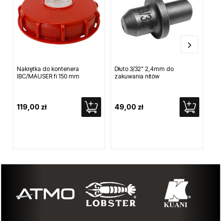
Nakrętka do kontenera
Dłuto 3/32" 2,4mm do
Nal
IBC/MAUSER fi 150 mm
zakuwania nitów
an
119,00 zł
49,00 zł
1 