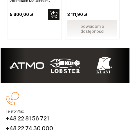
zbiornikach MAUSER/IBC
5 600,00 zł
3 111,90 zł
2 
powiadom o
dostępności
Telefon/fax
+48 22 81 56 721
+48 22 74 30 000