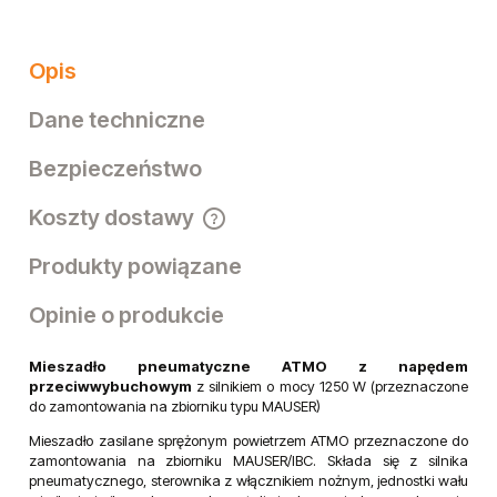
Opis
Dane techniczne
Bezpieczeństwo
Koszty dostawy
Cena nie zawiera ewentualnych kosztów płatności
Produkty powiązane
Opinie o produkcie
Mieszadło pneumatyczne ATMO z napędem
przeciwwybuchowym
z silnikiem o mocy 1250 W (przeznaczone
do zamontowania na zbiorniku typu MAUSER)
Mieszadło zasilane sprężonym powietrzem ATMO przeznaczone do
zamontowania na zbiorniku MAUSER/IBC. Składa się z silnika
pneumatycznego, sterownika z włącznikiem nożnym, jednostki wału