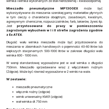
wirnika i wirnika wykonanych ze stali nierdzewnej – kwasoodpornej.
Mieszadło pneumatyczne MP1300EX
może być
wykorzystywane do mieszania szerokiej gamy materiałów płynnych
w tym cieczy o charakterze obojętnym, zasadowym, kwaśnym,
agresywnym chemicznie, rozpuszczalników, farb, lakierów, żywic itp.
Jest
przystosowane do pracy w pomieszczeniu
zagrożonym wybuchem w I i II strefie zagrożenia zgodnie
z Ex ATEX
.
Długość wału wirnika mieszadła może być przystosowana do
mieszania w zbiornikach handlowych o pojemności 40-60 litrów lub
większych stacjonarnych 500-1000 litrów w zakresie długości wału
wirnika 600 - 1000 mm.
W wersji standardowej wyposażone jest w wał wirnika o długości
750mm. Mieszadło sprzedawane wraz z włącznikiem nożnym
(Zdjęcie). Może być również wyposażone w 2 wirniki na wale.
W zestawie:
mieszadło pneumatyczne
włącznik nożny (zdjęcie)
wirnik uniwersalny KM01 (zdjęcie)
wał wirnika dł. 750 mm