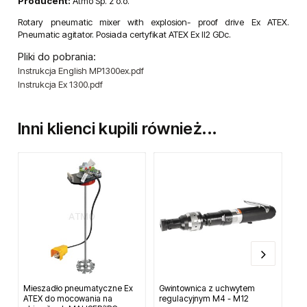
Producent:
Atmo Sp. z o.o.
Rotary pneumatic mixer with explosion- proof drive Ex ATEX.
Pneumatic agitator. Posiada certyfikat ATEX Ex II2 GDc.
Pliki do pobrania:
Instrukcja English MP1300ex.pdf
Instrukcja Ex 1300.pdf
Inni klienci kupili również...
Mieszadło pneumatyczne Ex
Gwintownica z uchwytem
Gw
ATEX do mocowania na
regulacyjnym M4 - M12
M4