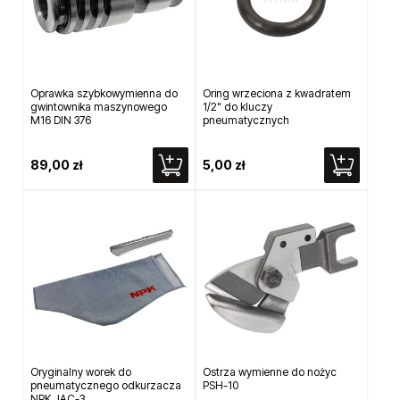
Oprawka szybkowymienna do
Oring wrzeciona z kwadratem
gwintownika maszynowego
1/2" do kluczy
M16 DIN 376
pneumatycznych
89,00 zł
5,00 zł
Oryginalny worek do
Ostrza wymienne do nożyc
pneumatycznego odkurzacza
PSH-10
NPK JAC-3