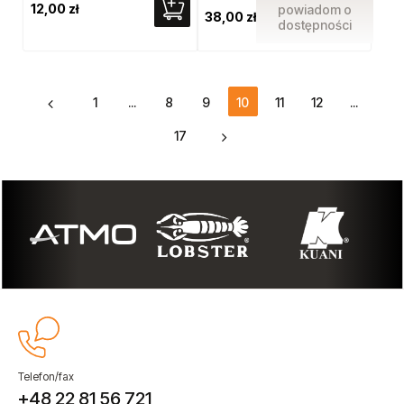
12,00 zł
powiadom o
38,00 zł
dostępności
1
...
8
9
10
11
12
...
17
Telefon/fax
+48 22 81 56 721