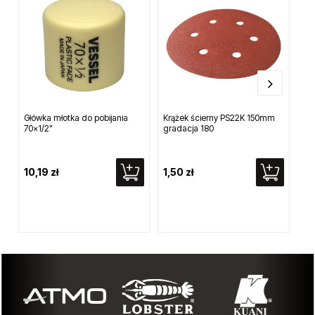
Główka młotka do pobijania
Krążek ścierny PS22K 150mm
Ad
70x1/2"
gradacja 180
M1
10,19 zł
1,50 zł
29