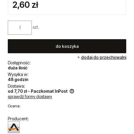
2,60 zł
szt.
do koszyka
dodaj do przechowalni
Dostępność:
duża ilość
Wysyłka w:
48 godzin
Dostawa:
od 7,70 zł
- Paczkomat InPost
sprawdź formy dostawy
Cena nie zawiera ewentualnych kosztów płatności
Ocena:
Producent: