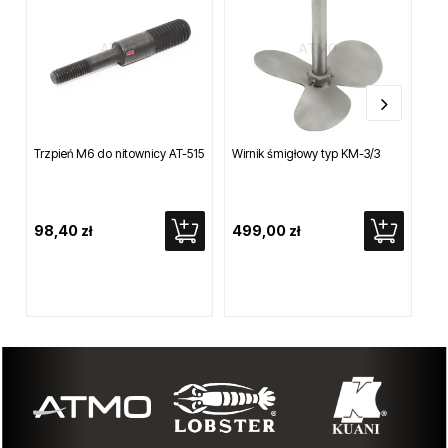
Trzpień M6 do nitownicy AT-515
Wirnik śmigłowy typ KM-3/3
Sil
dw
26
98,40 zł
499,00 zł
4 