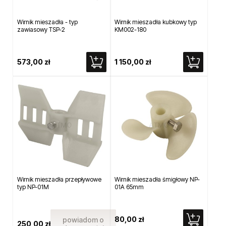
Wirnik mieszadła - typ
Wirnik mieszadła kubkowy typ
zawiasowy TSP-2
KM002-180
573,00 zł
1 150,00 zł
Wirnik mieszadła przepływowe
Wirnik mieszadła śmigłowy NP-
typ NP-01M
01A 65mm
80,00 zł
powiadom o
250,00 zł