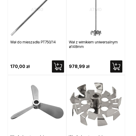
Wał do mieszadła PT750/14
Wał z wirnikiem uniwersalnym
ø148mm
170,00 zł
978,99 zł