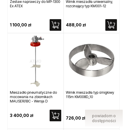
Zestaw naprawczy do MP-1300
Wirnik mieszadła uniwersalny,
Ex ATEX
rozcinający typ KM001-12
1 100,00 zł
488,00 zł
Mieszadło pneumatyczne do
Wirnik mieszadła typ śmigłowy
mocowania na zbiornikach
115m KM008D_10
MAUSER/IBC - Wersja D
3 400,00 zł
powiadom o
726,00 zł
dostępności