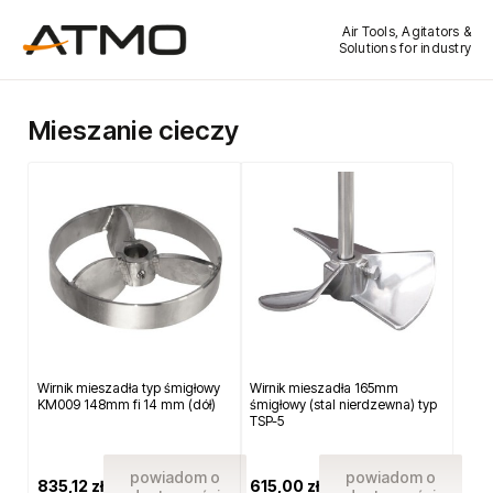
Air Tools, Agitators &
Solutions for industry
Mieszanie cieczy
Wirnik mieszadła typ śmigłowy
Wirnik mieszadła 165mm
KM009 148mm fi 14 mm (dół)
śmigłowy (stal nierdzewna) typ
TSP-5
powiadom o
powiadom o
835,12 zł
615,00 zł