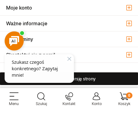
Moje konto
Ważne informacje
Regulaminy
Skontaktuj się z nami!
pokaż pełną wersję strony
Sprzedaż i serwis narzędzi pneumatycznych w Warszawie ul. Związkowa
15, 04-522 Warszawa ( Marysin Wawerski )
© 2026 Atmo Sp. z o.o. Wszelkie prawa zastrzeżone.
Sklep internetowy Shoper Premium