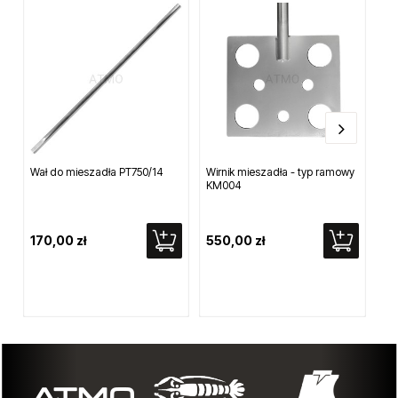
Wał do mieszadła PT750/14
Wirnik mieszadła - typ ramowy
Dwa
KM004
śr
na
mi
170,00 zł
550,00 zł
86