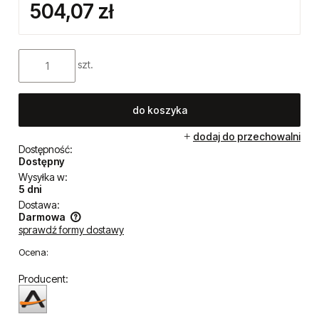
504,07 zł
szt.
do koszyka
dodaj do przechowalni
Dostępność:
Dostępny
Wysyłka w:
5 dni
Dostawa:
Darmowa
sprawdź formy dostawy
Cena nie zawiera ewentualnych kosztów płatności
Ocena:
Producent: