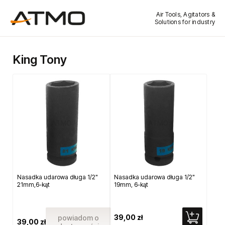
Air Tools, Agitators &
Solutions for industry
King Tony
Nasadka udarowa długa 1/2"
Nasadka udarowa długa 1/2"
21mm,6-kąt
19mm, 6-kąt
39,00 zł
powiadom o
39,00 zł