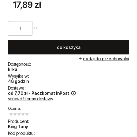
17,89 zł
szt.
do koszyka
dodaj do przechowalni
Dostępność:
kilka
Wysyłka w:
48 godzin
Dostawa:
od 7,70 zł
- Paczkomat InPost
sprawdź formy dostawy
Cena nie zawiera ewentualnych kosztów płatności
Ocena:
Producent:
King Tony
Kod produktu: