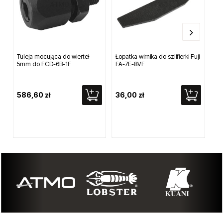
Tuleja mocująca do wierteł
Łopatka wirnika do szlifierki Fuji
Dy
5mm do FCD-6B-1F
FA-7E-8VF
na
586,60 zł
36,00 zł
67