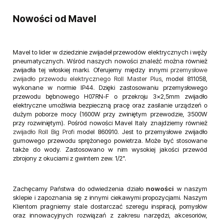
Nowości od Mavel
Mavel to lider w dziedzinie zwijadeł przewodów elektrycznych i węży
pneumatycznych. Wśród naszych nowości znaleźć można również
zwijadła tej włoskiej marki. Oferujemy między innymi
przemysłowe
zwijadło przewodu elektrycznego Roll Master Plus
, model 811058,
wykonane w normie IP44. Dzięki zastosowaniu przemysłowego
przewodu bębnowego H07RN-F o przekroju 3x2,5mm zwijadło
elektryczne umożliwia bezpieczną pracę oraz zasilanie urządzeń o
dużym poborze mocy (1600W przy zwiniętym przewodzie, 3500W
przy rozwiniętym). Pośród nowości Mavel Italy znajdziemy również
zwijadło Roll Big Profi
model 860910. Jest to przemysłowe zwijadło
gumowego przewodu sprężonego powietrza. Może być stosowane
także do wody. Zastosowano w nim wysokiej jakości przewód
zbrojony z okuciami z gwintem zew. 1/2".
Zachęcamy Państwa do odwiedzenia działo
nowości
w naszym
sklepie i zapoznania się z innymi ciekawymi propozycjami. Naszym
Klientom pragniemy stale dostarczać szeregu inspiracji, pomysłów
oraz innowacyjnych rozwiązań z zakresu narzędzi, akcesoriów,