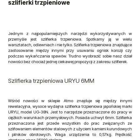
szlifierki trzpieniowe
Jednym z najpopularniejszych narzędzi wykorzystywanych w
przemyśle jest szlifierka trzpieniowa. Spotkamy ją w wielu
warsztatach, odlewniach i nie tylko. Szlifierka trzpieniowa znajdujące
zastosowanie między innymi przy usuwaniu ognisk korozji czy
podczas wykańczania spawów. Trudno wyobrazić sobie nasz dział
nowości bez chociaż jednej ciekawej propozycji z zakresu szlifierek.
Szlifierka trzpieniowa URYU 6MM
Wśród nowości w sklepie Atmo znajduje się między innymi
rewelacyjna, wysoce wydajna szlifierka trzpieniowa japońskiej marki
URYU, model UG-38N. Jest to narzędzie przeznaczone do pracy w
ciężkich warunkach przemysłowych. Posiada uchwyt 6mm. Szlifierka
przeznaczona jest przede wszystkim do prac związanych ze
szlifowaniem elementów stalowych z użyciem kamieni kurundowych
i pilników obrotowych. Waga urządzenia to 0,57kg. Prędkość
obrotowa sięga 25000 obr/min.