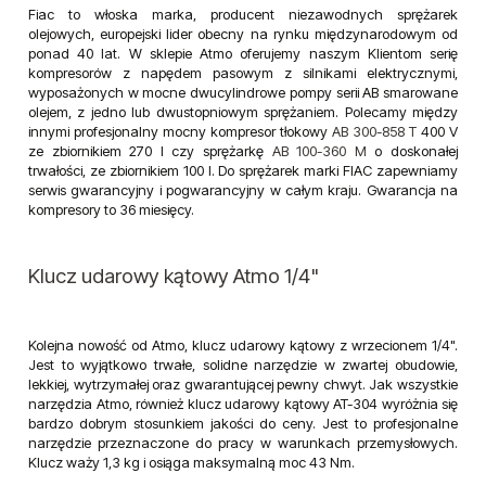
Fiac to włoska marka, producent niezawodnych sprężarek
olejowych, europejski lider obecny na rynku międzynarodowym od
ponad 40 lat. W sklepie Atmo oferujemy naszym Klientom serię
kompresorów z napędem pasowym z silnikami elektrycznymi,
wyposażonych w mocne dwucylindrowe pompy serii AB smarowane
olejem, z jedno lub dwustopniowym sprężaniem. Polecamy między
innymi profesjonalny mocny kompresor tłokowy
AB 300-858 T
400 V
ze zbiornikiem 270 l czy sprężarkę
AB 100-360 M
o doskonałej
trwałości, ze zbiornikiem 100 l. Do sprężarek marki FIAC zapewniamy
serwis gwarancyjny i pogwarancyjny w całym kraju. Gwarancja na
kompresory to 36 miesięcy.
Klucz udarowy kątowy Atmo 1/4"
Kolejna nowość od Atmo, klucz udarowy kątowy z wrzecionem 1/4".
Jest to wyjątkowo trwałe, solidne narzędzie w zwartej obudowie,
lekkiej, wytrzymałej oraz gwarantującej pewny chwyt. Jak wszystkie
narzędzia Atmo, również klucz udarowy kątowy AT-304 wyróżnia się
bardzo dobrym stosunkiem jakości do ceny. Jest to profesjonalne
narzędzie przeznaczone do pracy w warunkach przemysłowych.
Klucz waży 1,3 kg i osiąga maksymalną moc 43 Nm.