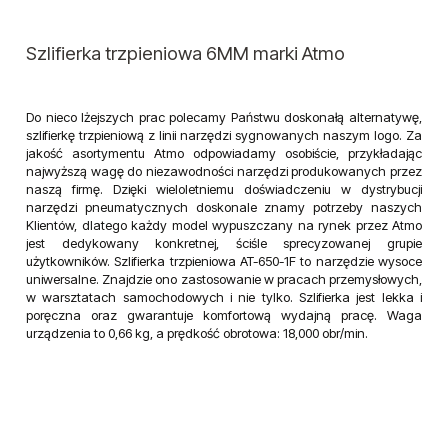
Szlifierka trzpieniowa 6MM marki Atmo
Do nieco lżejszych prac polecamy Państwu doskonałą alternatywę,
szlifierkę trzpieniową z linii narzędzi sygnowanych naszym logo. Za
jakość asortymentu Atmo odpowiadamy osobiście, przykładając
najwyższą wagę do niezawodności narzędzi produkowanych przez
naszą firmę. Dzięki wieloletniemu doświadczeniu w dystrybucji
narzędzi pneumatycznych doskonale znamy potrzeby naszych
Klientów, dlatego każdy model wypuszczany na rynek przez Atmo
jest dedykowany konkretnej, ściśle sprecyzowanej grupie
użytkowników. Szlifierka trzpieniowa AT-650-1F to narzędzie wysoce
uniwersalne. Znajdzie ono zastosowanie w pracach przemysłowych,
w warsztatach samochodowych i nie tylko. Szlifierka jest lekka i
poręczna oraz gwarantuje komfortową wydajną pracę. Waga
urządzenia to 0,66 kg, a prędkość obrotowa: 18,000 obr/min.