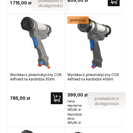
809,00 zł
powiadom o
1 715,00 zł
dostępności
promocja
Wyciskacz pneumatyczny COX
Wyciskacz pneumatyczny COX
Airflow3 na kardridże 310ml
Airflow3 na kardridże 400ml
399,00 zł
785,00 zł
powiadom o
Cena
dostępności
regularna:
565,80 zł
Najniższa
cena:
565,80 zł