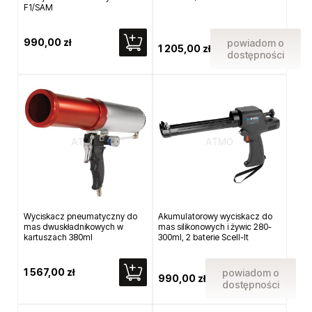
F1/SAM
990,00 zł
powiadom o
1 205,00 zł
dostępności
Wyciskacz pneumatyczny do
Akumulatorowy wyciskacz do
mas dwuskładnikowych w
mas silikonowych i żywic 280-
kartuszach 380ml
300ml, 2 baterie Scell-It
1 567,00 zł
powiadom o
990,00 zł
dostępności