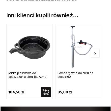
Inni klienci kupili również...
Miska plastikowa do
Pompa ręczna do oleju na
Ko
spuszczania oleju 16L Atmo
beczki 60l
1.0
104,50 zł
95,00 zł
21