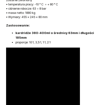
• temperatura pracy: -10 ° C ÷ + 80 ° C
• ciśnienie robocze: 63 ÷ 8 bar
• masa netto: 1880 kg
• Wymiary: 455 x 245 x 80 mm
Zastosowanie:
kardridże 380-400ml o średnicy 63mm i długości
185mm
proporcje: 10:1, 3,5:1, 1:1, 2:1