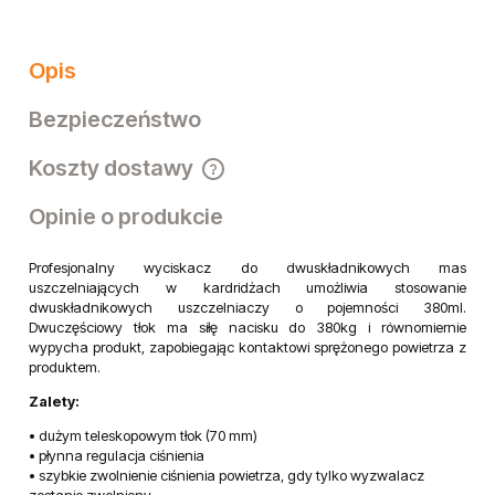
Opis
Bezpieczeństwo
Koszty dostawy
Cena nie zawiera ewentualnych kosztów płatności
Opinie o produkcie
Profesjonalny wyciskacz do dwuskładnikowych mas
uszczelniających w kardridżach umożliwia stosowanie
dwuskładnikowych uszczelniaczy o pojemności 380ml.
Dwuczęściowy tłok ma siłę nacisku do 380kg i równomiernie
wypycha produkt, zapobiegając kontaktowi sprężonego powietrza z
produktem.
Zalety:
• dużym teleskopowym tłok (70 mm)
• płynna regulacja ciśnienia
• szybkie zwolnienie ciśnienia powietrza, gdy tylko wyzwalacz
zostanie zwolniony