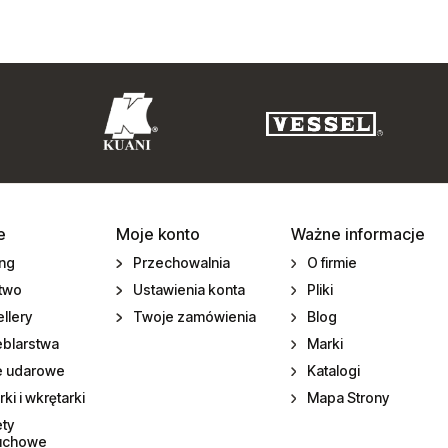
e
Moje konto
Ważne informacje
ing
Przechowalnia
O firmie
ctwo
Ustawienia konta
Pliki
llery
Twoje zamówienia
Blog
eblarstwa
Marki
e udarowe
Katalogi
rki i wkrętarki
Mapa Strony
ety
uchowe