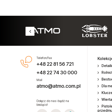
pneumatycznych
Technika smarowania i pompy
Testery momentu siły
Zszywki do zszywaczy
pneumatycznych
Typ 115
Telefon/fax
Kolekcj
+48 22 81 56 721
Typ 92
Detail
+48 22 74 30 000
Rolni
Zszywka kartonowa K33
Bestse
Mail
atmo@atmo.com.pl
Dla m
Typ 85
Klucz
Zwijadła przewodów do wody
Wierta
Dołącz do nas i bądź na
bieżąco!
Pistol
przedm
Zwijadła przewodów elektrycznych