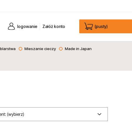
logowanie
Załóż konto
(pusty)
blarstwa
Mieszanie cieczy
Made in Japan
nt: (wybierz)