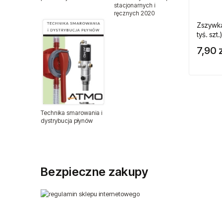
stacjonarnych i
ręcznych 2020
Nitonakrętki
Zszywka
tyś. szt.)
Nity zrywalne
7,90 z
Odzież ochronna
Podajniki nitów
Technika smarowania i
Podajniki śrub i wkrętów
dystrybucja płynów
Przewody ciśnieniowe
Wyprzedaże
Bezpieczne zakupy
Sprzęt medyczny
Sztyfty do sztyfciarek