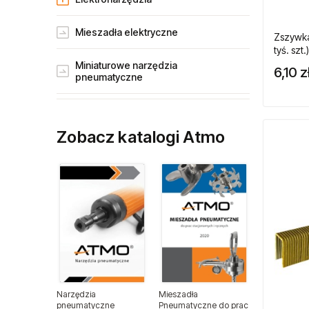
Mieszadła elektryczne
Zszywka
tyś. szt.)
Miniaturowe narzędzia
6,10 z
pneumatyczne
Narzędzia gospodarstw rolnych
Zobacz katalogi Atmo
Narzędzia dla przemysłu lotniczego
Narzędzia dla lakierników
Narzędzia do wulkanizacji
Narzędzia pneumatyczne ATA
Narzędzia ogrodnicze
Narzędzia
Mieszadła
pneumatyczne
Pneumatyczne do prac
Narzędzia spalinowe