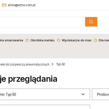
atmo@atmo.com.pl
ika smarowania
Obróbka metalu
Wyciskacze do mas
Dla me
Typ 92
ywki do zszywaczy pneumatycznych
je przeglądania
rie: Typ 92
Produce