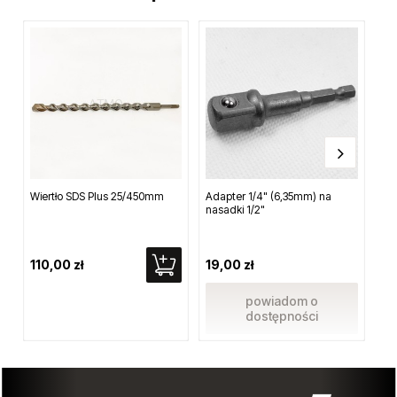
Wiertło SDS Plus 25/450mm
Adapter 1/4" (6,35mm) na
Na
nasadki 1/2"
HS
110,00 zł
19,00 zł
74
powiadom o
dostępności