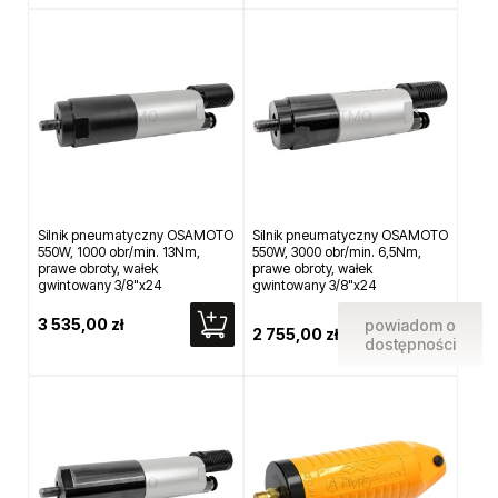
produktów znajdujących się w tej kategorii są nazwy producentów
narzędzi do automatów. W sklepie Atmo dbamy o dobór marek, które
widnieją na liście naszych dostawców. To przeważnie
wyspecjalizowane przedsiębiorstwa japońskie (np. Muromoto) lub
firmy pochodzące z innych regionów Azji (chociażby tajwańska
marka Airprowu). Od lat posiadamy w ofercie wyroby tych
producentów słynących z dokładności, precyzji wykonania
poszczególnych części oraz doboru wytrzymałych komponentów,
dzięki którym narzędzia cechuje długi okres eksploatacji.
Silnik pneumatyczny OSAMOTO
Silnik pneumatyczny OSAMOTO
550W, 1000 obr/min. 13Nm,
550W, 3000 obr/min. 6,5Nm,
prawe obroty, wałek
prawe obroty, wałek
gwintowany 3/8"x24
gwintowany 3/8"x24
3 535,00 zł
powiadom o
2 755,00 zł
dostępności