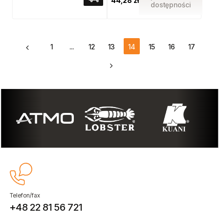
44,28 zł
dostępności
1
...
12
13
14
15
16
17
Telefon/fax
+48 22 81 56 721