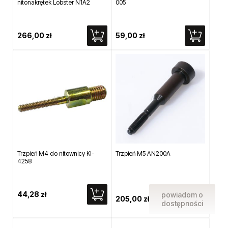
nitonakrętek Lobster N1A2
005
266,00 zł
59,00 zł
Trzpień M4 do nitownicy KI-
Trzpień M5 AN200A
4258
44,28 zł
powiadom o
205,00 zł
dostępności