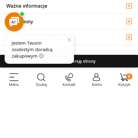
Ważne informacje
Regulaminy
Skontaktuj się z nami!
pokaż pełną wersję strony
Sprzedaż i serwis narzędzi pneumatycznych w Warszawie ul. Związkowa
15, 04-522 Warszawa ( Marysin Wawerski )
© 2026 Atmo Sp. z o.o. Wszelkie prawa zastrzeżone.
Sklep internetowy Shoper Premium