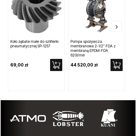
Koło zębate małe do szlifierki
Pompa spożywcza
Wt
pneumatycznej SP-1257
membranowa 2-1/2" FDA z
z 
membraną EPDM-FDA
620l/min
69,00 zł
44 520,00 zł
18