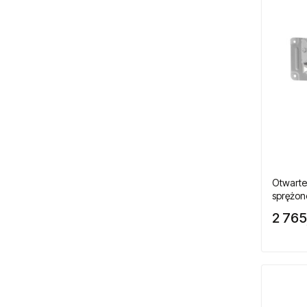
pneumatycznych
Technika smarowania i pompy
Testery momentu siły
Zszywki do zszywaczy
pneumatycznych
Zwijadła przewodów do wody
Zwijadła przewodów elektrycznych
Otwarte
sprężone
24mb
Zwijadła przewodów powietrza
2 765
Zwijadła węży olejowych
Zwijadła węży smarowania