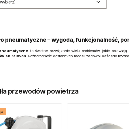
(wybierz)
ło pneumatyczne – wygoda, funkcjonalność, po
 pneumatyczne
to świetne rozwiązanie wielu problemów, jakie pojawia
w spiralnych
. Różnorodność dostępnych modeli zadowoli każdego użytk
, niezawodne produkty marki Mavel, pioniera w dziedzinie automatycznych zw
owu (VGL) i innych marek.
dła przewodów powietrza
ja