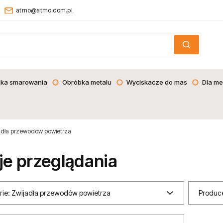
atmo@atmo.com.pl
ika smarowania
Obróbka metalu
Wyciskacze do mas
Dla me
adła przewodów powietrza
je przeglądania
rie: Zwijadła przewodów powietrza
Produce