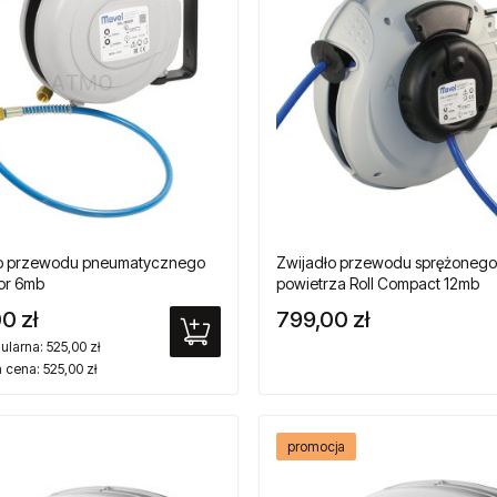
ło przewodu pneumatycznego
Zwijadło przewodu sprężonego
nor 6mb
powietrza Roll Compact 12mb
0 zł
799,00 zł
ularna:
525,00 zł
a cena:
525,00 zł
promocja