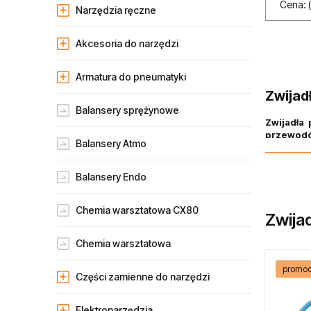
Cena: 
Narzędzia ręczne
Akcesoria do narzędzi
Armatura do pneumatyki
Zwijad
Balansery sprężynowe
Zwijadła
przewodó
Balansery Atmo
rewelacyjne
Atmo, Airpr
Balansery Endo
Chemia warsztatowa CX80
Zwija
Chemia warsztatowa
promoc
Części zamienne do narzędzi
Elektronarzędzia