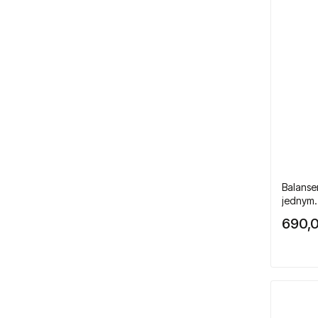
Zwijadła specjalistyczne
Produkty wycofane
Balanse
jednym.
690,0