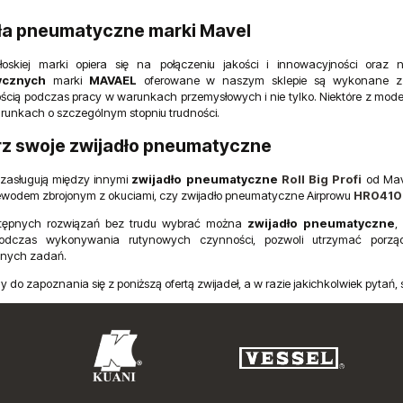
ła pneumatyczne marki Mavel
włoskiej marki opiera się na połączeniu jakości i innowacyjności oraz
ycznych
marki
MAVAEL
oferowane w naszym sklepie są wykonane z 
ścią podczas pracy w warunkach przemysłowych i nie tylko. Niektóre z mode
runkach o szczególnym stopniu trudności.
z swoje zwijadło pneumatyczne
zasługują między innymi
zwijadło pneumatyczne
Roll Big Profi
od Mave
zewodem zbrojonym z okuciami, czy zwijadło pneumatyczne Airprowu
HR0410
tępnych rozwiązań bez trudu wybrać można
zwijadło pneumatyczne
,
dczas wykonywania rutynowych czynności, pozwoli utrzymać porząde
nych zadań.
 do zapoznania się z poniższą ofertą zwijadeł, a w razie jakichkolwiek pyta