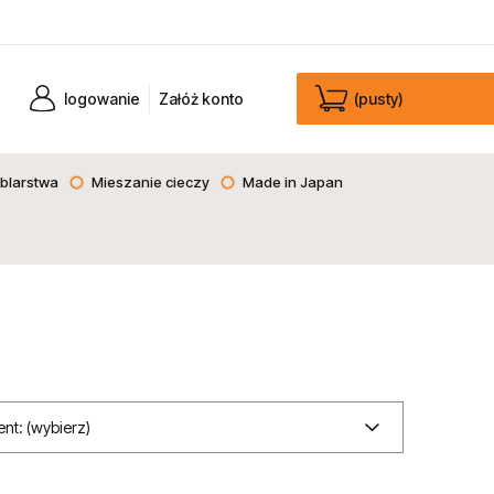
logowanie
Załóż konto
(pusty)
blarstwa
Mieszanie cieczy
Made in Japan
nt: (wybierz)