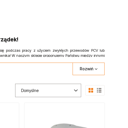
rządek!
ją się podczas pracy z użyciem zwykłych przewodów PCV lub
ownika! W naszym sklepie proponujemy Państwu między innymi
ijadeł węży, przewodów i kabli. Oferta obejmuje także zwijadła
Rozwiń