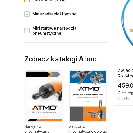
Mieszadła elektryczne
Miniaturowe narzędzia
pneumatyczne
Narzędzia gospodarstw rolnych
Zobacz katalogi Atmo
Narzędzia dla przemysłu lotniczego
Zwijad
Narzędzia dla lakierników
Roll Mi
459,0
Narzędzia do wulkanizacji
Cena reg
Najniższ
Narzędzia pneumatyczne ATA
Narzędzia ogrodnicze
Narzędzia
Mieszadła
pneumatyczne
Pneumatyczne do prac
Narzędzia spalinowe