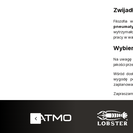
Zwijad
Filozofia 
pneumat
wytrzymało
pracy w wa
Wybier
Na uwagę 
jakości pr
Wśród dos
wygodę po
zaplanowa
Zapraszamy