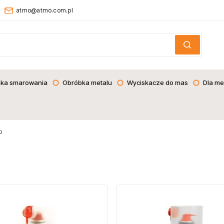
atmo@atmo.com.pl
ika smarowania
Obróbka metalu
Wyciskacze do mas
Dla me
p