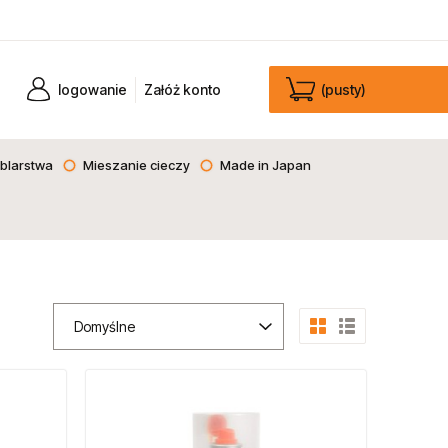
logowanie
Załóż konto
(pusty)
blarstwa
Mieszanie cieczy
Made in Japan