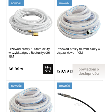
nowość
nowość
Przewód prosty fi 10mm okuty
Przewód prosty fi19mm okuty w
w szybkozłącze Rectus typ 26 -
złącza kłowe - 10M
13M
66,99 zł
powiadom o
128,99 zł
dostępności
nowość
nowość