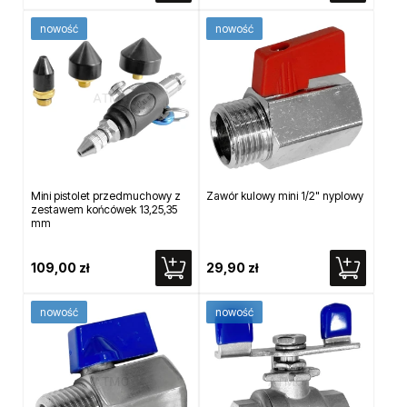
nowość
nowość
Mini pistolet przedmuchowy z
Zawór kulowy mini 1/2" nyplowy
zestawem końcówek 13,25,35
mm
109,00 zł
29,90 zł
nowość
nowość