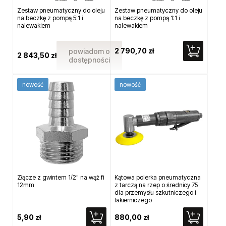
Zestaw pneumatyczny do oleju
Zestaw pneumatyczny do oleju
na beczkę z pompą 5:1 i
na beczkę z pompą 1:1 i
nalewakiem
nalewakiem
2 790,70 zł
powiadom o
2 843,50 zł
dostępności
nowość
nowość
Złącze z gwintem 1/2" na wąż fi
Kątowa polerka pneumatyczna
12mm
z tarczą na rzep o średnicy 75
dla przemysłu szkutniczego i
lakierniczego
5,90 zł
880,00 zł