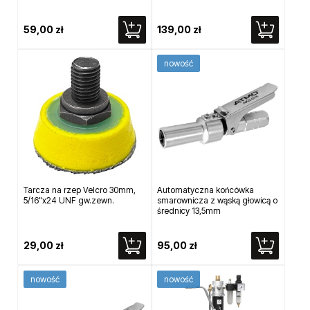
59,00 zł
139,00 zł
nowość
Tarcza na rzep Velcro 30mm,
Automatyczna końcówka
5/16"x24 UNF gw.zewn.
smarownicza z wąską głowicą o
średnicy 13,5mm
29,00 zł
95,00 zł
nowość
nowość