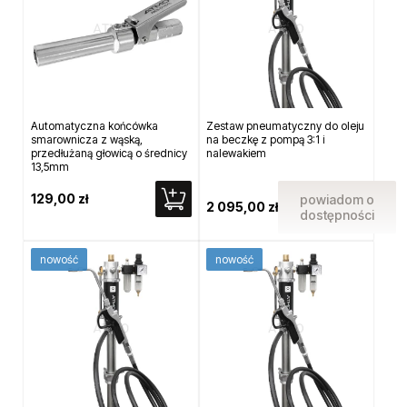
Automatyczna końcówka
Zestaw pneumatyczny do oleju
smarownicza z wąską,
na beczkę z pompą 3:1 i
przedłużaną głowicą o średnicy
nalewakiem
13,5mm
129,00 zł
powiadom o
2 095,00 zł
dostępności
nowość
nowość