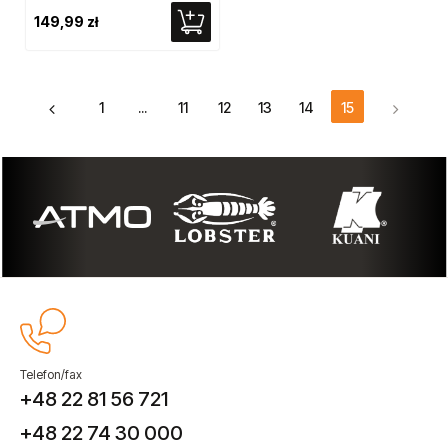
149,99 zł
1
...
11
12
13
14
15
Telefon/fax
+48 22 81 56 721
+48 22 74 30 000