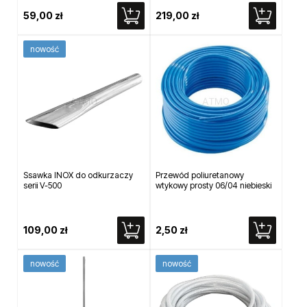
59,00 zł
219,00 zł
nowość
Ssawka INOX do odkurzaczy
Przewód poliuretanowy
serii V-500
wtykowy prosty 06/04 niebieski
109,00 zł
2,50 zł
nowość
nowość