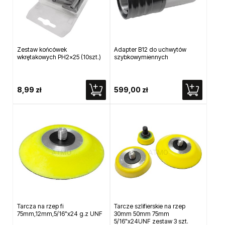
Zestaw końcówek
Adapter B12 do uchwytów
wkrętakowych PH2x25 (10szt.)
szybkowymiennych
8,99 zł
599,00 zł
Tarcza na rzep fi
Tarcze szlifierskie na rzep
75mm,12mm,5/16"x24 g.z UNF
30mm 50mm 75mm
5/16"x24UNF zestaw 3 szt.