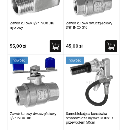
Zawór kulowy 1/2" INOX 316
Zawór kulowy dwuczęściowy
nyplowy
3/8" INOX 316
55,00 zł
45,00 zł
nowość
nowość
Zawór kulowy dwuczęściowy
Samoblokująca końcówka
1/2" INOX 316
smarownicza kątowa M10x1 z
przewodem 50cm