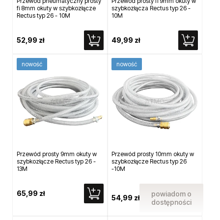
Przewód pneumatyczny prosty
Przewód prosty fi 9mm okuty w
fi 8mm okuty w szybkozłącze
szybkozłącza Rectus typ 26 -
Rectus typ 26 - 10M
10M
52,99 zł
49,99 zł
nowość
nowość
Przewód prosty 9mm okuty w
Przewód prosty 10mm okuty w
szybkozłącze Rectus typ 26 -
szybkozłącze Rectus typ 26
13M
-10M
65,99 zł
powiadom o
54,99 zł
dostępności