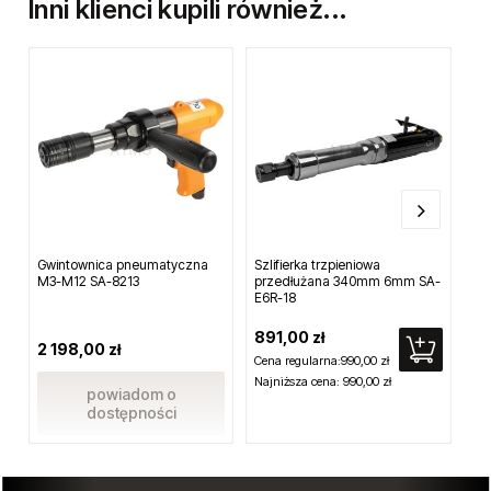
Inni klienci kupili również...
Gwintownica pneumatyczna
Szlifierka trzpieniowa
Wk
M3-M12 SA-8213
przedłużana 340mm 6mm SA-
Pu
E6R-18
891,00 zł
2 198,00 zł
1 
Cena regularna:
990,00 zł
Najniższa cena:
990,00 zł
powiadom o
dostępności