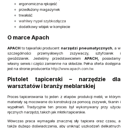
ergonomiczna rękojeść
przedłużony magazynek
trwałość
wahliwy nypel szybkozłącza
dodatkowy wbijak w komplecie
O marce Apach
APACH
to tajwański producent
narzędzi pneumatycznych
, a w
szczególności przemysłowych zszywaczy, sztyfciarek i
gwoździarek. Jesteśmy przedstawicielem
APACH,
posiadamy
własny serwis i części zamienne na składzie. Pełna oferta dostępna
jest na stronie producenta
http://www.apach.com.tw.
Pistolet tapicerski – narzędzie dla
warsztatów i branży meblarskiej
Proces tapicerowania to jeden z etapów produkcji mebli, w którym
materiały są mocowane do konstrukcji za pomocą zszywek, tkanin i
wypełnień. Tradycyjnie ten proces był wykonywany przy użyciu
ręcznych narzędzi, takich jak młotki tapicerskie.
Wówczas praca wymagała znacznej siły tapicera oraz czasu, a
także dużego doświadczenia, aby uniknąć uszkodzeń delikatnych