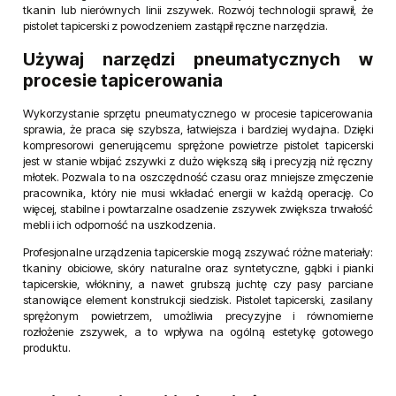
tkanin lub nierównych linii zszywek. Rozwój technologii sprawił, że
pistolet tapicerski z powodzeniem zastąpił ręczne narzędzia.
Używaj narzędzi pneumatycznych w
procesie tapicerowania
Wykorzystanie sprzętu pneumatycznego w procesie tapicerowania
sprawia, że praca się szybsza, łatwiejsza i bardziej wydajna. Dzięki
kompresorowi generującemu sprężone powietrze pistolet tapicerski
jest w stanie wbijać zszywki z dużo większą siłą i precyzją niż ręczny
młotek. Pozwala to na oszczędność czasu oraz mniejsze zmęczenie
pracownika, który nie musi wkładać energii w każdą operację. Co
więcej, stabilne i powtarzalne osadzenie zszywek zwiększa trwałość
mebli i ich odporność na uszkodzenia.
Profesjonalne urządzenia tapicerskie mogą zszywać różne materiały:
tkaniny obiciowe, skóry naturalne oraz syntetyczne, gąbki i pianki
tapicerskie, włókniny, a nawet grubszą juchtę czy pasy parciane
stanowiące element konstrukcji siedzisk. Pistolet tapicerski, zasilany
sprężonym powietrzem, umożliwia precyzyjne i równomierne
rozłożenie zszywek, a to wpływa na ogólną estetykę gotowego
produktu.