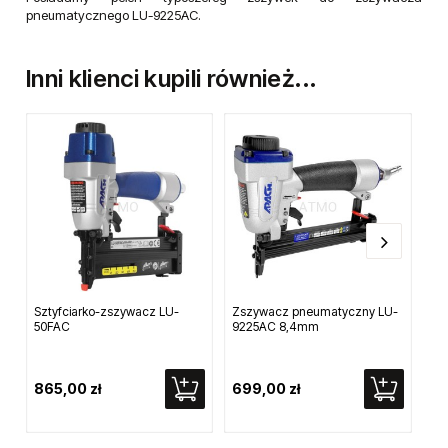
pneumatycznego LU-9225AC.
Inni klienci kupili również...
Sztyfciarko-zszywacz LU-
Zszywacz pneumatyczny LU-
Pn
50FAC
9225AC 8,4mm
ta
865,00 zł
699,00 zł
71