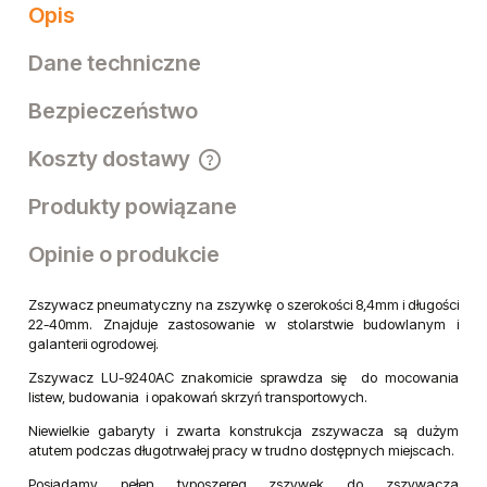
Opis
Dane techniczne
Bezpieczeństwo
Koszty dostawy
Cena nie zawiera ewentualnych kosztów płatności
Produkty powiązane
Opinie o produkcie
Zszywacz pneumatyczny na zszywkę o szerokości 8,4mm i długości
22-40mm. Znajduje zastosowanie w stolarstwie budowlanym i
galanterii ogrodowej.
Zszywacz LU-9240AC znakomicie sprawdza się do mocowania
listew, budowania i opakowań skrzyń transportowych.
Niewielkie gabaryty i zwarta konstrukcja zszywacza są dużym
atutem podczas długotrwałej pracy w trudno dostępnych miejscach.
Posiadamy pełen typoszereg zszywek do zszywacza