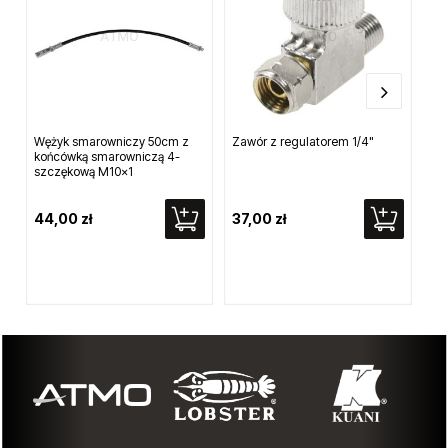
Inni klienci kupili również...
Wężyk smarowniczy 50cm z
Zawór z regulatorem 1/4"
Wę
końcówką smarowniczą 4-
M1
szczękową M10x1
44,00 zł
37,00 zł
27