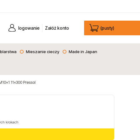
logowanie
Załóż konto
(pusty)
blarstwa
Mieszanie cieczy
Made in Japan
M10x1 11x300 Pressol