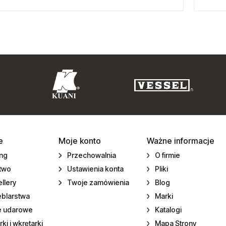
e
Moje konto
Ważne informacje
ing
Przechowalnia
O firmie
ctwo
Ustawienia konta
Pliki
llery
Twoje zamówienia
Blog
eblarstwa
Marki
e udarowe
Katalogi
rki i wkrętarki
Mapa Strony