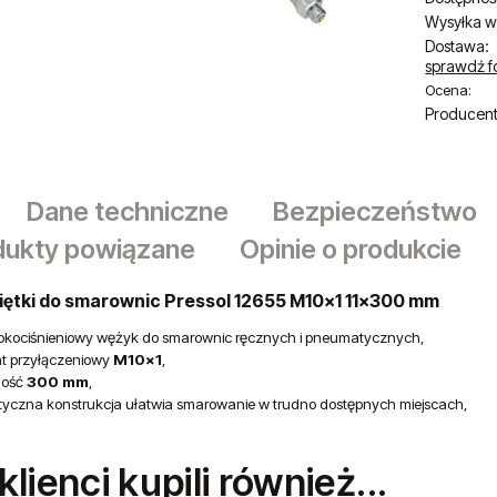
Wysyłka w
Dostawa:
sprawdź f
Ocena:
Producent
Dane techniczne
Bezpieczeństwo
dukty powiązane
Opinie o produkcie
iętki do smarownic Pressol 12655 M10×1 11×300 mm
kociśnieniowy wężyk do smarownic ręcznych i pneumatycznych,
t przyłączeniowy
M10×1
,
gość
300 mm
,
tyczna konstrukcja ułatwia smarowanie w trudno dostępnych miejscach,
 klienci kupili również...