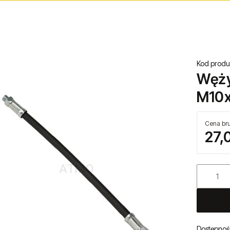
Kod produ
Węży
M10x
Cena bru
27,
Dostępnoś