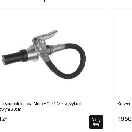
a samoblokująca Atmo HC-21-M z wężykiem
Krawęd
iowym 30cm
 zł
1 950