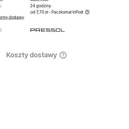
:
24 godziny
od 7,70 zł
- Paczkomat InPost
ormy dostawy
Cena nie zawiera ewentualnych kosztów
:
płatności
Koszty dostawy
Cena nie zawiera ewentualnych ko
płatności