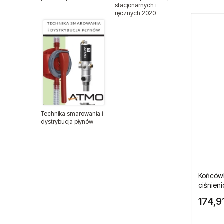
stacjonarnych i
ręcznych 2020
Pistolety lakiernicze
Pistolety lakiernicze BenBow
Pistolety natryskowe
Pistolety do pompowania kół
Pistolety do przedmuchiwania
Technika smarowania i
dystrybucja płynów
Polerki pneumatyczne
Pompy pneumatyczne
Końcówk
Spożywcze pompy membranowe
ciśnien
FDA
174,91
Pompy membranowe