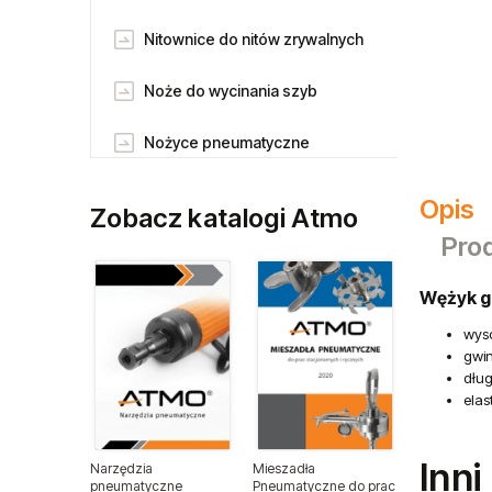
Nitownice do nitów zrywalnych
Noże do wycinania szyb
Nożyce pneumatyczne
Odkurzacze pneumatyczne
Opis
Zobacz katalogi Atmo
Pro
Piaskarki pneumatczne
Wężyk g
Pilnikarki pneumatyczne
wyso
Pneumatyczne klucze udarowe
gwin
dłu
elas
Pneumatyczne klucze
zapadkowe
Inni
Narzędzia
Mieszadła
Pneumatyczne pisaki grawerskie
pneumatyczne
Pneumatyczne do prac