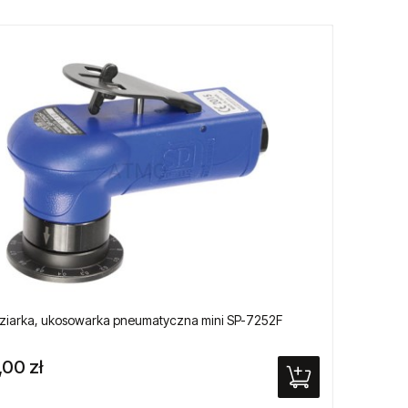
ziarka, ukosowarka pneumatyczna mini SP-7252F
Smarow
,00 zł
42,00