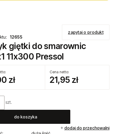
zapytaj o produkt
ktu:
12655
k giętki do smarownic
1 11x300 Pressol
tto:
Cena netto:
00 zł
21,95 zł
szt.
do koszyka
dodaj do przechowalni
ć:
duża ilość