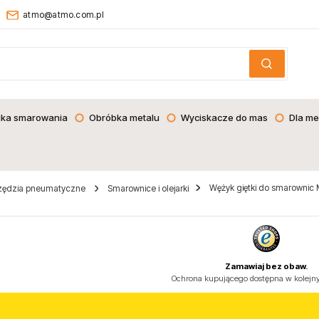
atmo@atmo.com.pl
ika smarowania
Obróbka metalu
Wyciskacze do mas
Dla me
Wężyk giętki do smarownic 
zędzia pneumatyczne
Smarownice i olejarki