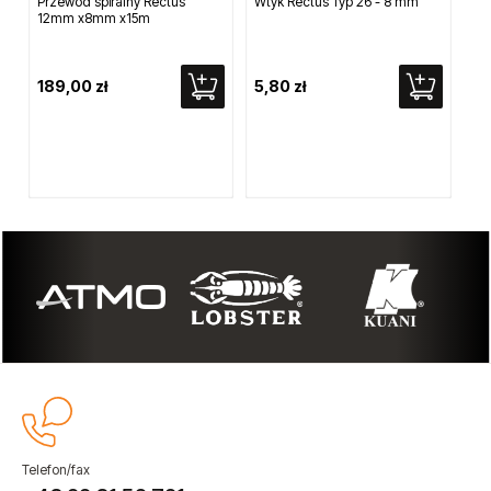
Przewód spiralny Rectus
Wtyk Rectus Typ 26 - 8 mm
Szl
12mm x8mm x15m
mi
72
189,00 zł
5,80 zł
Cen
Naj
Telefon/fax