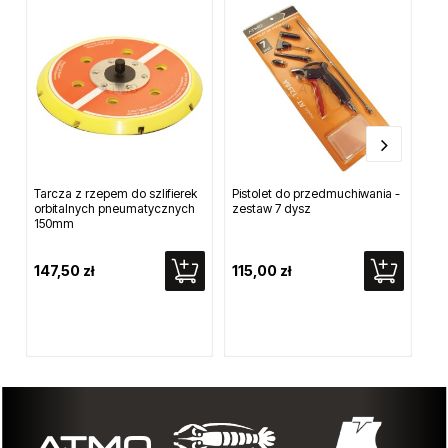
Tarcza z rzepem do szlifierek
Pistolet do przedmuchiwania -
Po
orbitalnych pneumatycznych
zestaw 7 dysz
bec
150mm
147,50 zł
115,00 zł
26