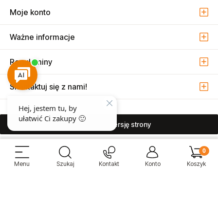
Moje konto
Ważne informacje
Regulaminy
Skontaktuj się z nami!
pokaż pełną wersję strony
Sprzedaż i serwis narzędzi pneumatycznych w Warszawie ul. Związkowa
15, 04-522 Warszawa ( Marysin Wawerski )
© 2026 Atmo Sp. z o.o. Wszelkie prawa zastrzeżone.
Sklep internetowy Shoper Premium